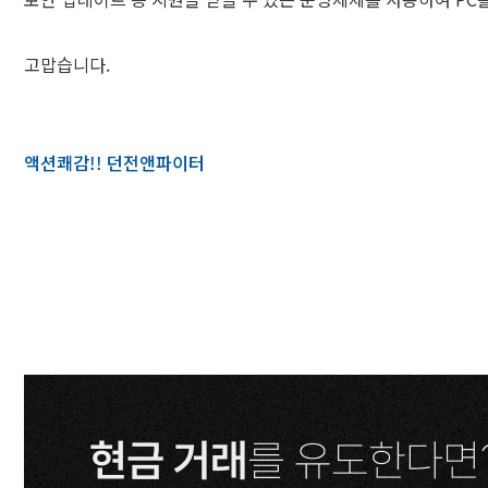
고맙습니다.​
액션쾌감!! 던전앤파이터