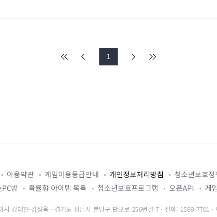
1
이용약관
게임이용등급안내
개인정보처리방침
청소년보호정
PC방
확률형 아이템 목록
청소년보호프로그램
오픈API
게
 강대현·김정욱 · 경기도 성남시 분당구 판교로 256번길 7 · 전화: 1588-7701 · 팩스