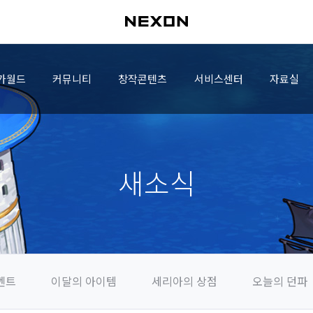
가월드
커뮤니티
창작콘텐츠
서비스센터
자료실
새소식
벤트
이달의 아이템
세리아의 상점
오늘의 던파