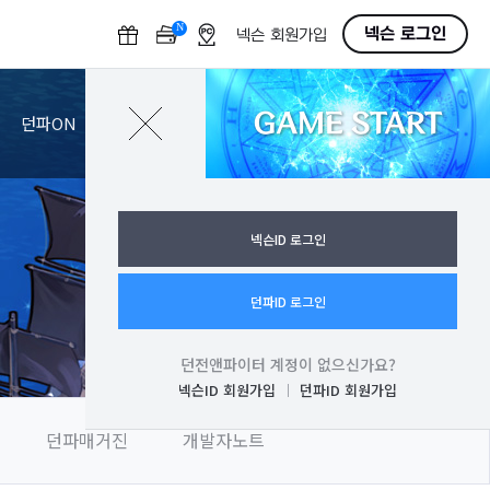
N
O
넥슨 로그인
넥슨 회원가입
F
F
GAME START
로그인
던파ON
넥슨ID 로그인
던파ID 로그인
던전앤파이터 계정이 없으신가요?
넥슨ID 회원가입
던파ID 회원가입
던파매거진
개발자노트