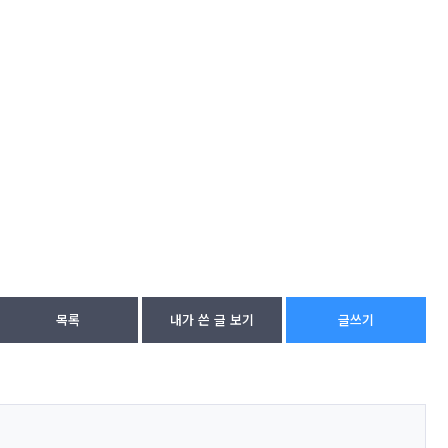
목록
내가 쓴 글 보기
글쓰기