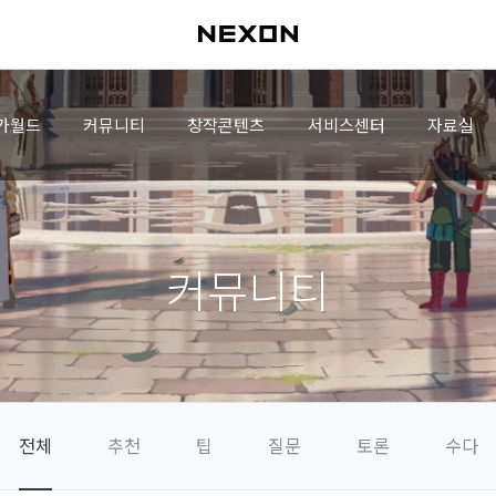
가월드
커뮤니티
창작콘텐츠
서비스센터
자료실
커뮤니티
전체
추천
팁
질문
토론
수다