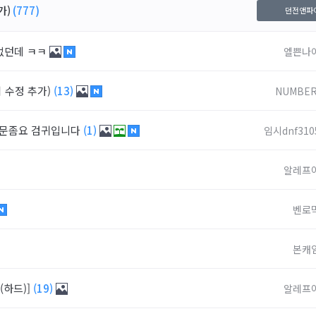
가)
(777)
던전앤파
없던데 ㅋㅋ
엘쁜나
 수정 추가)
(13)
NUMBE
질문좀요 검귀입니다
(1)
임시dnf310
알레프
벤로
본캐
(하드)]
(19)
알레프