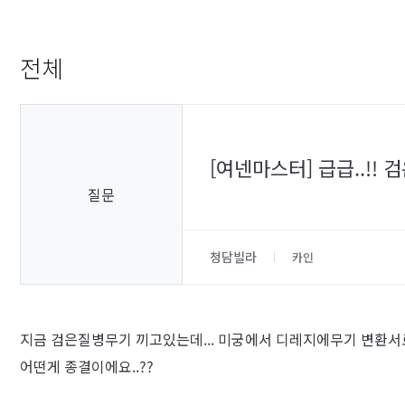
전체
[여넨마스터] 급급..!
질문
청담빌라
카인
지금 검은질병무기 끼고있는데... 미궁에서 디레지에무기 변환서
어떤게 종결이에요..??