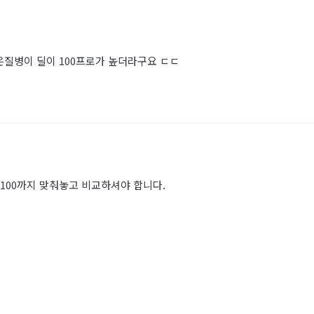
은질병이 딜이 100프로가 높더라구요 ㄷㄷ
100까지 맞춰놓고 비교하셔야 합니다.