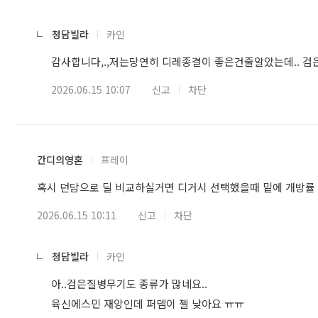
청담빌라
카인
감사합니다,.,저는당연히 디레종결이 좋은건줄알았는데.. 검
2026.06.15 10:07
신고
차단
간디의영혼
프레이
혹시 던담으로 딜 비교하실거면 디거시 선택했을때 밑에 개방률 
2026.06.15 10:11
신고
차단
청담빌라
카인
아..검은질병무기도 종류가 많네요..
육신에스민 재앙인데 퍼뎀이 젤 낮아요 ㅠㅠ