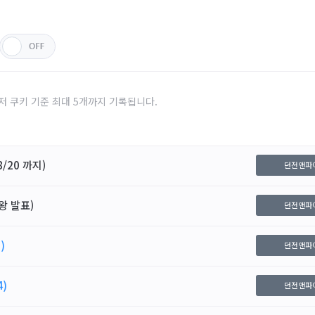
저 쿠키 기준 최대 5개까지 기록됩니다.
/20 까지)
던전앤파
왕 발표)
던전앤파
)
던전앤파
4)
던전앤파