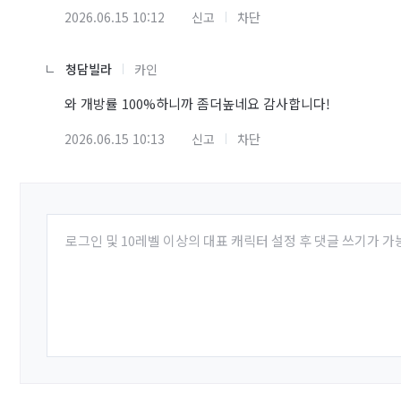
2026.06.15 10:12
신고
차단
청담빌라
카인
와 개방률 100%하니까 좀더높네요 감사합니다!
2026.06.15 10:13
신고
차단
로그인 및 10레벨 이상의 대표 캐릭터 설정 후 댓글 쓰기가 가