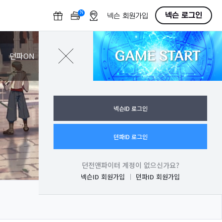
N
O
넥슨 로그인
넥슨 회원가입
F
F
GAME START
로그인
던파ON
넥슨ID 로그인
던파ID 로그인
던전앤파이터 계정이 없으신가요?
넥슨ID 회원가입
던파ID 회원가입