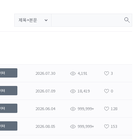
제목+본문
2026.07.30
4,191
3
이터
2026.07.09
18,419
0
이터
2026.06.04
999,999+
128
이터
2026.08.05
999,999+
153
이터