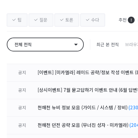
팁
질문
토론
수다
추천
전체 전직
최근 본 전직
브라우
[이벤트] [미카엘라] 레이드 공략/정보 작성 이벤트 (8
공지
[상시이벤트] 7월 묻고답하기 이벤트 안내 (6월 답변
공지
천해천 뉴비 정보 모음 (가이드 / 시스템 / 장비)
(230
공지
천해천 던전 공략 모음 (무너진 성자 - 미카엘라)
(20
공지