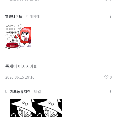
엘쁜나이트
디레지에
족제비 이자시가!!!
2026.06.15 19:16
0
치즈퐁듀치킨
바칼