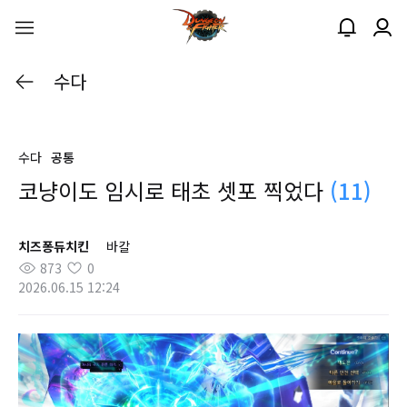
수다
수다
공통
코냥이도 임시로 태초 셋포 찍었다
(11)
치즈퐁듀치킨
바칼
873
0
2026.06.15 12:24