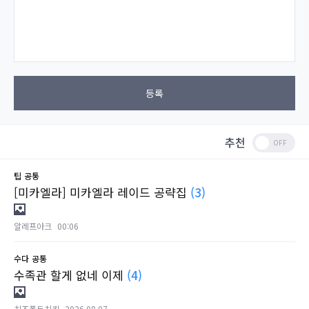
등록
추천
팁
공통
[미카엘라] 미카엘라 레이드 공략집
(3)
알레프아크
00:06
수다
공통
수족관 할게 없네 이제
(4)
치즈퐁듀치킨
2026.08.07