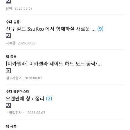
탄야
2026.08.07
수다
공통
신규 길드 SsuKxo 에서 함께하실 새로운 ...
(9)
지르몬
2026.08.07
팁
공통
[미카엘라] 미카엘라 레이드 하드 모드 공략/...
검귀시형이
2026.08.07
수다
웨펀마스터
오랜만에 창고정리
(2)
ㆍ열렙전사ㆍ
2026.08.07
팁
공통