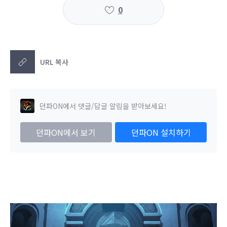
0
URL 복사
던파ON에서 댓글/답글 알림을 받아보세요!
던파ON에서 보기
던파ON 설치하기