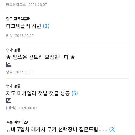
태초의칼로소
2026.08.07
질문
다크템플러
다크템플러 직변
(3)
레잇
2026.08.07
수다
공통
★ 알쏘옹 길드원 모집합니다 ★
양늑
2026.08.07
수다
공통
저도 미카엘라 첫날 첫클 성공
(6)
[Lilith]
2026.08.07
질문
여넨마스터
뉴비 7일차 레거시 무기 선택장비 질문드립니...
(3)