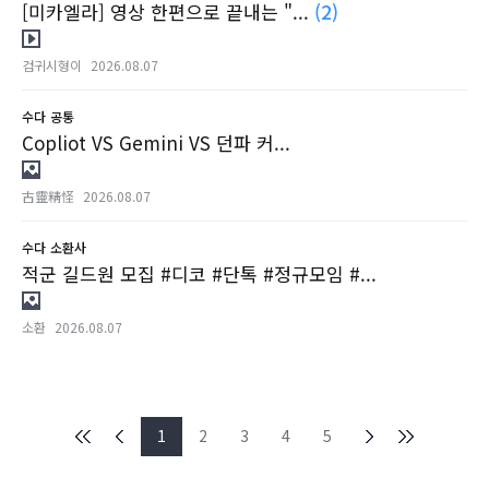
[미카엘라] 영상 한편으로 끝내는 "...
(2)
검귀시형이
2026.08.07
수다
공통
Copliot VS Gemini VS 던파 커...
古靈精怪
2026.08.07
수다
소환사
적군 길드원 모집 #디코 #단톡 #정규모임 #...
소환
2026.08.07
1
2
3
4
5