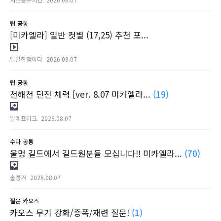
팁
공통
[미카엘라] 일반 컷별 (17,25) 추천 포...
달달한잼이다
2026.08.07
팁
공통
천해천 던전 체력 [ver. 8.07 미카엘라...
(19)
알레프아크
2026.08.07
수다
공통
울멍 길드에서 길드원분들 모십니다!! 미카엘라...
(70)
솔랭거
2026.08.07
질문
카오스
카오스 무기 강화/증폭/재련 질문!
(1)