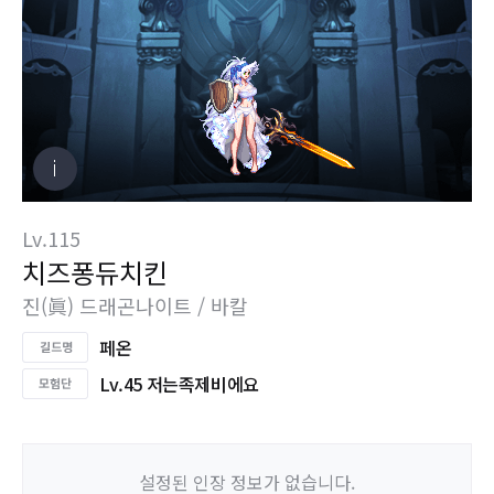
Lv.115
치즈퐁듀치킨
진(眞) 드래곤나이트 / 바칼
페온
Lv.45 저는족제비에요
설정된 인장 정보가 없습니다.