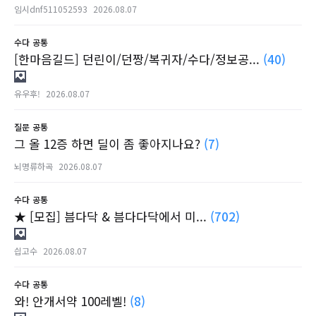
임시dnf511052593
2026.08.07
수다
공통
[한마음길드] 던린이/던짱/복귀자/수다/정보공...
(40)
유우후!
2026.08.07
질문
공통
그 올 12증 하면 딜이 좀 좋아지나요?
(7)
뇌명류하곡
2026.08.07
수다
공통
★ [모집] 븜다닥 & 븜다다닥에서 미...
(702)
싑고수
2026.08.07
수다
공통
와! 안개서약 100레벨!
(8)