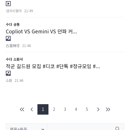
검귀시형이
21:49
수다
공통
Copliot VS Gemini VS 던파 커...
古靈精怪
21:46
수다
소환사
적군 길드원 모집 #디코 #단톡 #정규모임 #...
소환
21:46
1
2
3
4
5
제목+본문