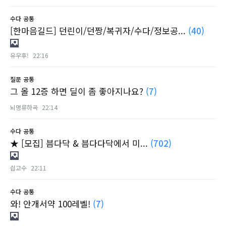
수다
공통
[한마음길드] 던린이/던짱/복귀자/수다/정보공...
(40)
유우후!
22:16
질문
공통
그 올 12증 하면 딜이 좀 좋아지나요?
(7)
뇌명류하곡
22:14
수다
공통
★ [모집] 븜다닥 & 븜다다닥에서 미...
(702)
싑고수
22:11
수다
공통
와! 안개서약 100레벨!
(7)