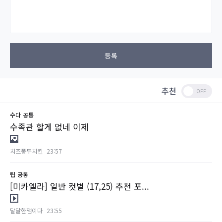
등록
추천
수다
공통
수족관 할게 없네 이제
치즈퐁듀치킨
23:57
팁
공통
[미카엘라] 일반 컷별 (17,25) 추천 포...
달달한잼이다
23:55