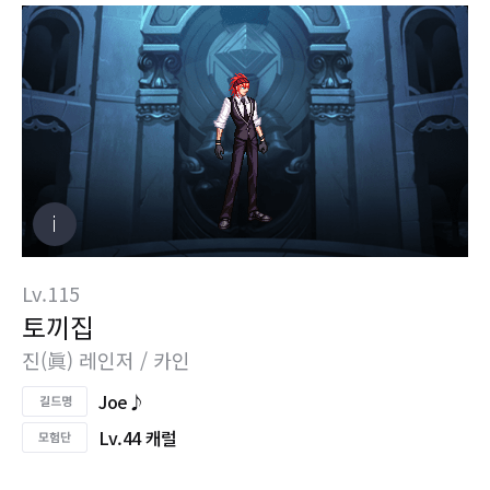
Lv.115
토끼집
진(眞) 레인저 / 카인
Joe♪
Lv.44 캐럴