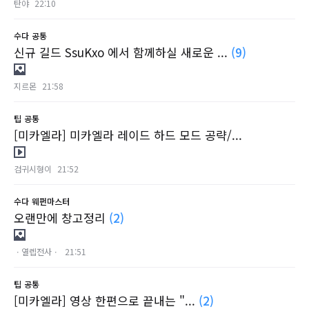
탄야
22:10
수다
공통
신규 길드 SsuKxo 에서 함께하실 새로운 ...
(9)
지르몬
21:58
팁
공통
[미카엘라] 미카엘라 레이드 하드 모드 공략/...
검귀시형이
21:52
수다
웨펀마스터
오랜만에 창고정리
(2)
ㆍ열렙전사ㆍ
21:51
팁
공통
[미카엘라] 영상 한편으로 끝내는 "...
(2)