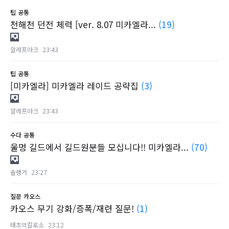
팁
공통
천해천 던전 체력 [ver. 8.07 미카엘라...
(19)
알레프아크
23:43
팁
공통
[미카엘라] 미카엘라 레이드 공략집
(3)
알레프아크
23:43
수다
공통
울멍 길드에서 길드원분들 모십니다!! 미카엘라...
(70)
솔랭거
23:27
질문
카오스
카오스 무기 강화/증폭/재련 질문!
(1)
태초의칼로소
23:12