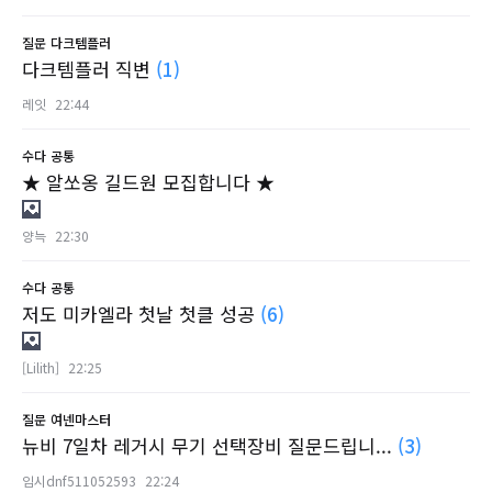
질문
다크템플러
다크템플러 직변
(1)
레잇
22:44
수다
공통
★ 알쏘옹 길드원 모집합니다 ★
양늑
22:30
수다
공통
저도 미카엘라 첫날 첫클 성공
(6)
[Lilith]
22:25
질문
여넨마스터
뉴비 7일차 레거시 무기 선택장비 질문드립니...
(3)
임시dnf511052593
22:24