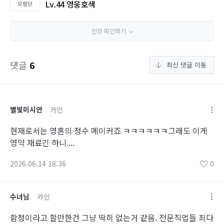
Lv.44 영웅호색
인장 확인하기
댓글
6
최신 댓글 이동
별빛미시안
카인
현재로서는 영혼의 정수 메이커죠 ㅋㅋㅋㅋㅋㅋ그래도 이게
영약 재료긴 하니....
2026.06.14 18:36
0
수녀님
카인
함정이라고 할만한건 그냥 딱히 없는거 같음. 전문직업들 죄다