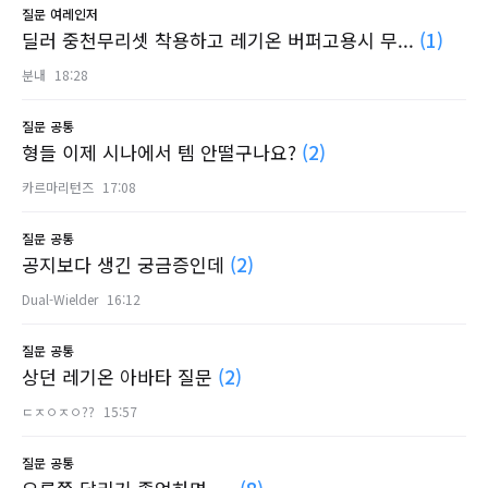
질문
여레인저
딜러 중천무리셋 착용하고 레기온 버퍼고용시 무...
(1)
분내
18:28
질문
공통
형들 이제 시나에서 템 안떨구나요?
(2)
카르마리턴즈
17:08
질문
공통
공지보다 생긴 궁금증인데
(2)
Dual-Wielder
16:12
질문
공통
상던 레기온 아바타 질문
(2)
ㄷㅈㅇㅈㅇ??
15:57
질문
공통