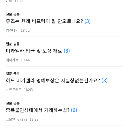
칸코
19:44
질문
공통
뮤즈는 원래 버프력이 잘 안오르나요?
(3)
영걸타임
18:52
질문
공통
미카엘라 업글 및 보상 재료
(3)
네이카르
18:44
질문
공통
하드 미카엘라 명예보상은 사실상없는건가요?
(3)
샤인드레곤
18:43
질문
공통
증폭붙인상태에서 거래하는법?
(6)
고운말_67373
18:37