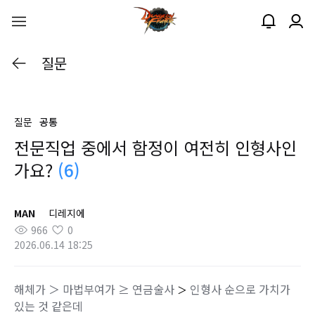
질문
질문
공통
전문직업 중에서 함정이 여전히 인형사인
가요?
(6)
MAN
디레지에
966
0
2026.06.14 18:25
해체가 ＞ 마법부여가 ≥ 연금술사
인형사 순으로 가치가
＞
있는 것 같은데