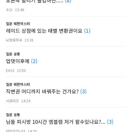
오른쪽 달리기 졸업하면.....
(8)
수Zr
15:48
질문
웨펀마스터
레이드 상점에 있는 태별 변환권이요
(1)
뇌명류하곡
15:36
질문
공통
업뎃이후에
(2)
EH10
15:00
질문
웨펀마스터
직변권 어디까지 바꿔주는 건가요?
(3)
서포터즈
14:24
질문
공통
님들 피시방 10시간 엠블렘 저거 팔수있나요?...
(3)
던린이입니다
14:20