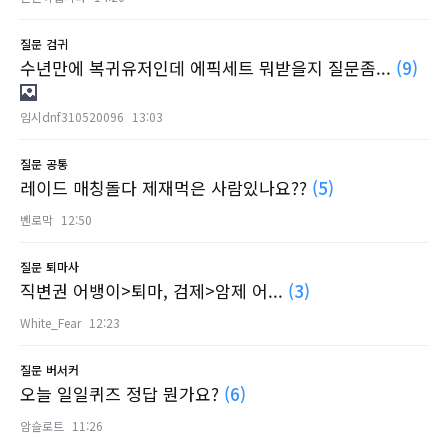
질문
검귀
수년만에 복귀유저인데 에픽세트 뭐받을지 질문좀...
(9)
임시dnf310520096
13:03
질문
공통
레이드 매칭돌다 제재먹은 사람있나요??
(5)
벤로막
12:50
질문
퇴마사
직변권 어뱅이>퇴마, 검제>암제 어...
(3)
White_Fear
12:23
질문
버서커
오늘 일일퀴즈 정답 뭔가요?
(6)
암슬로트
11:26