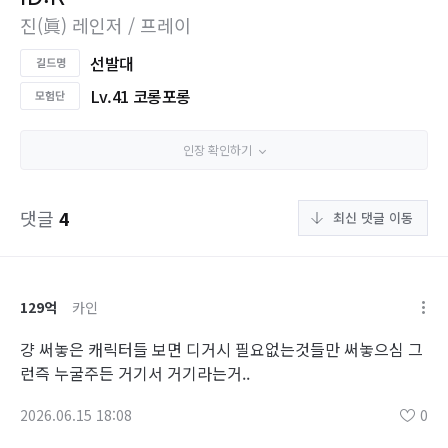
진(眞) 레인저 / 프레이
선발대
Lv.41 코롱포롱
인장 확인하기
댓글
4
최신 댓글 이동
129억
카인
걍 써놓은 캐릭터들 보면 디거시 필요없는것들만 써놓으심 그
런즉 누굴주든 거기서 거기라는거..
2026.06.15 18:08
0