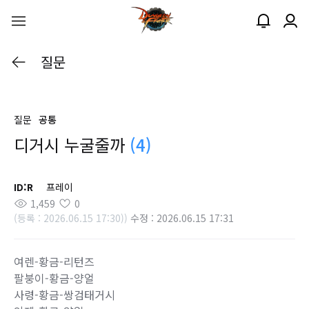
질문
질문
공통
디거시 누굴줄까
(4)
ID:R
프레이
1,459
0
(등록 : 2026.06.15 17:30))
수정 : 2026.06.15 17:31
여렌-황금-리턴즈
팔붕이-황금-양얼
사령-황금-쌍검태거시