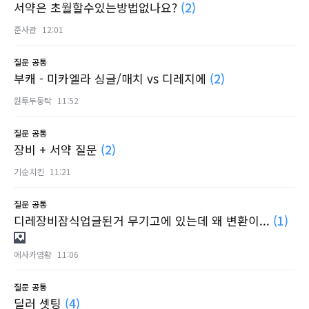
서약은 초월할수있는방법없나요?
(2)
준사관
12:01
질문
공통
부캐 - 미카엘라 싱글/매치 vs 디레지에
(2)
원투두둥탁
11:52
질문
공통
장비 + 서약 질문
(2)
기순치킨
11:21
질문
공통
디레장비잠식업글된거 무기고에 있는데 왜 변환이...
(1)
에사카염황
11:06
질문
공통
딜러 셋팅
(4)