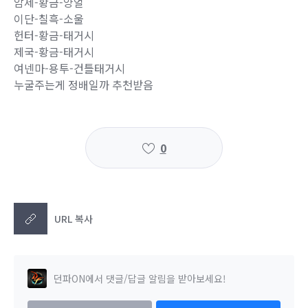
암제-황금-양얼
이단-칠흑-소울
헌터-황금-태거시
제국-황금-태거시
여넨마-용투-건틀태거시
누굴주는게 정배일까 추천받음
0
URL 복사
던파ON에서 댓글/답글 알림을 받아보세요!