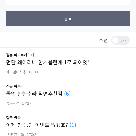
등록
추천
질문
여스트라이커
던담 왜이러니 안개올린게 1로 되어잇누
카라멜아샷추
18:09
질문
아수라
졸업 한한수라 직변추천점
(6)
특급뇌절
17:27
질문
공통
이제 한 동안 이벤트 없겠죠?
(1)
「炎帝」眞
17:02