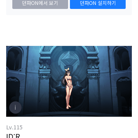
던파ON에서 보기
던파ON 설치하기
Lv.115
ID:R