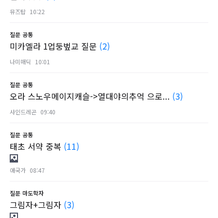
뮤즈탑
10:22
질문
공통
미카엘라 1업둥벞교 질문
(2)
나미매딕
10:01
질문
공통
오라 스노우메이지캐슬->열대야의추억 으로...
(3)
샤인드레곤
09:40
질문
공통
태초 서약 중복
(11)
애국가
08:47
질문
마도학자
그림자+그림자
(3)