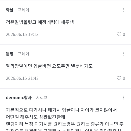
화닐
프레이
검은질병올렸고 애정캐릭에 해주셈
2026.06.15 19:13
0
원영
프레이
팔라양얼이면 업글버전 요도주면 댈듯하기도
2026.06.15 21:42
0
demonic창사
시로코
기본적으로 디거시나 태거시 업글이나 차이가 크지않아서
어떤걸 해주셔도 상관없긴한데
랜덤이라 특정 디거시를 원하는경우 원하는 종류가 아니면 추
가적으로 변경권을 구매해서 돌려야하니 이점을 감안해주셔