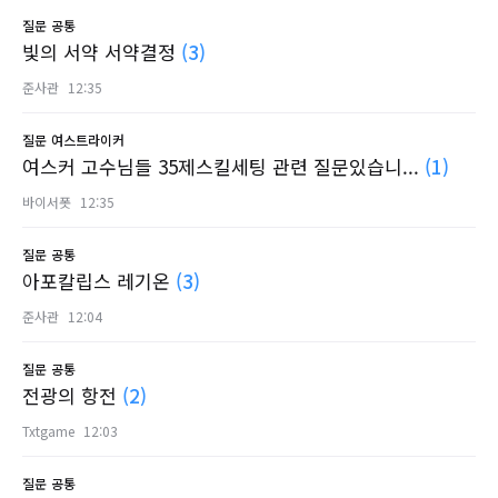
질문
공통
빛의 서약 서약결정
(3)
준사관
12:35
질문
여스트라이커
여스커 고수님들 35제스킬세팅 관련 질문있습니...
(1)
바이서폿
12:35
질문
공통
아포칼립스 레기온
(3)
준사관
12:04
질문
공통
전광의 항전
(2)
Txtgame
12:03
질문
공통