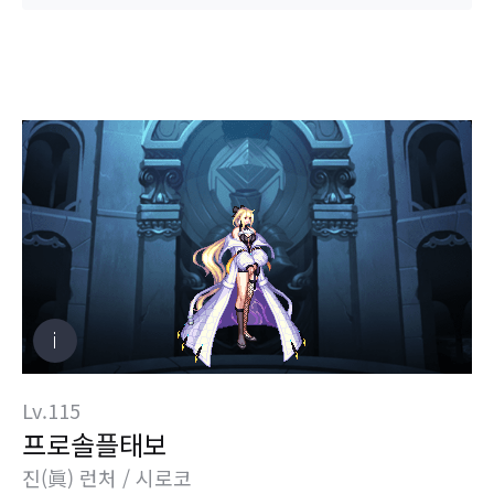
Lv.115
프로솔플태보
진(眞) 런처 / 시로코