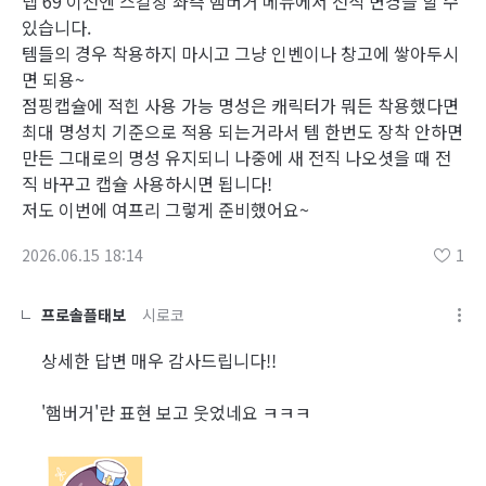
렙 69 이전엔 스킬창 좌측 햄버거 메뉴에서 전직 변경을 할 수
있습니다.
템들의 경우 착용하지 마시고 그냥 인벤이나 창고에 쌓아두시
면 되용~
점핑캡슐에 적힌 사용 가능 명성은 캐릭터가 뭐든 착용했다면
최대 명성치 기준으로 적용 되는거라서 템 한번도 장착 안하면
만든 그대로의 명성 유지되니 나중에 새 전직 나오셧을 때 전
직 바꾸고 캡슐 사용하시면 됩니다!
저도 이번에 여프리 그렇게 준비했어요~
2026.06.15 18:14
1
프로솔플태보
시로코
상세한 답변 매우 감사드립니다!!
'햄버거'란 표현 보고 웃었네요 ㅋㅋㅋ