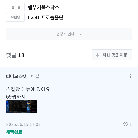
햄부기뚝스딱스
Lv.41 프로솔플단
인장 확인하기
댓글
13
최신 댓글 이동
타마모☆캣
바칼
스킬창 메뉴에 있어요.
69렙까지
2026.06.15 17:08
1
채택완료