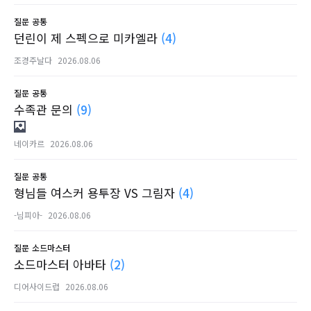
질문
공통
던린이 제 스펙으로 미카엘라
(4)
조경주날다
2026.08.06
질문
공통
수족관 문의
(9)
네이카르
2026.08.06
질문
공통
형님들 여스커 용투장 VS 그림자
(4)
-님피아-
2026.08.06
질문
소드마스터
소드마스터 아바타
(2)
디어사이드럽
2026.08.06