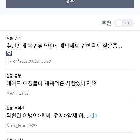
등록
추천
질문
검귀
수년만에 복귀유저인데 에픽세트 뭐받을지 질문좀...
임시dnf310520096
13:03
질문
공통
레이드 매칭돌다 제재먹은 사람있나요??
벤로막
12:50
질문
퇴마사
직변권 어뱅이>퇴마, 검제>암제 어...
(1)
White_Fear
12:23
질문
버서커