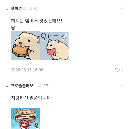
포이즌트
바칼
하지만 햄버거 맛있긴해요!
냠!
2026.06.16 16:00
1
프로솔플태보
시로코
지당하신 말씀입니다~