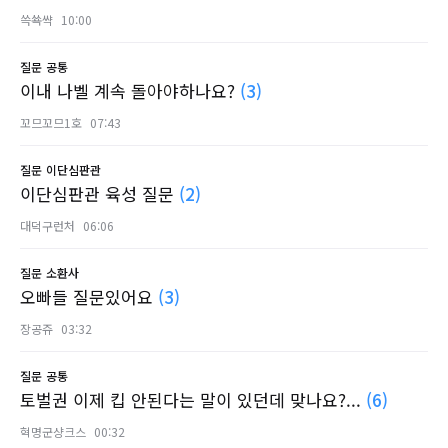
쓱쑉쌱
10:00
질문
공통
이내 나벨 계속 돌아야하나요?
(3)
꼬므꼬므1호
07:43
질문
이단심판관
이단심판관 육성 질문
(2)
대덕구런처
06:06
질문
소환사
오빠들 질문있어요
(3)
장공쥬
03:32
질문
공통
토벌권 이제 킵 안된다는 말이 있던데 맞나요?...
(6)
혁명군샹크스
00:32