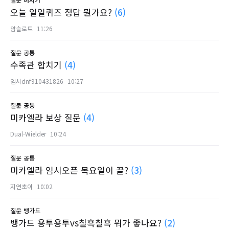
오늘 일일퀴즈 정답 뭔가요?
(6)
암슬로트
11:26
질문
공통
수족관 합치기
(4)
임시dnf910431826
10:27
질문
공통
미카엘라 보상 질문
(4)
Dual-Wielder
10:24
질문
공통
미카엘라 임시오픈 목요일이 끝?
(3)
지연초이
10:02
질문
뱅가드
뱅가드 용투용투vs칠흑칠흑 뭐가 좋나요?
(2)