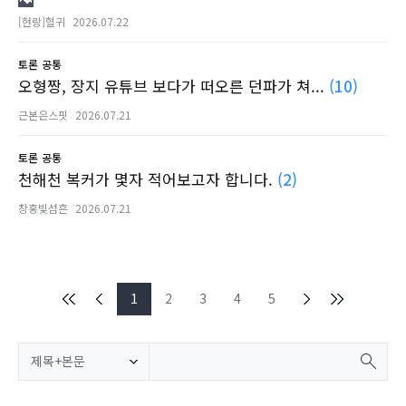
[현랑]혈귀
2026.07.22
토론
공통
오형짱, 장지 유튜브 보다가 떠오른 던파가 쳐...
(10)
근본은스핏
2026.07.21
토론
공통
천해천 복커가 몇자 적어보고자 합니다.
(2)
창홍빛섬흔
2026.07.21
1
2
3
4
5
제목+본문