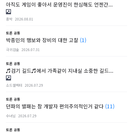
아직도 게임이 좋아서 운영진이 한심해도 언젠간...
흉박
2026.08.01
토론
공통
박종민의 행보와 장비의 대한 고찰
(1)
극귀검술
2026.07.31
토론
공통
♬검기 길드♬에서 가족같이 지내실 소중한 길드...
소드셀렉터
2026.07.29
토론
공통
던파의 밸패는 참 개발자 편의주의적인거 같다
(11)
수녀님
2026.07.29
토론
공통