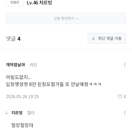
Lv.46 치르빙
인장 확인하기
댓글
4
최신 댓글 이동
개처럼날아
카인
어림도없지..
입장명성컷 8만 된장모험가들 또 만날예정ㅋㅋㅋ
2026.05.26 19:25
0
치르빙
힐더
절망절망마