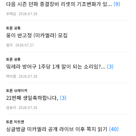
다음 시즌 던파 종결장비 리셋의 기조변화가 있...
(9)
무력감
2026.07.28
토론
공통
웅이 반고정 (미카엘라) 모집
웅이
2026.07.27
토론
공통
밐레라 방어구 1주당 1개 말이 되는 소리임?...
(3)
하이븜
2026.07.26
토론
브레이커
21번째 생일축하합니다,
(3)
섬슝이
2026.07.26
토론
히트맨
싱글벙글 미카엘라 공개 라이브 이후 쪽지 읽기
(40)