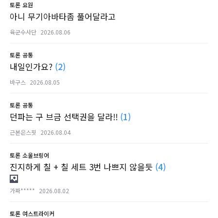
토론
요원
아니 무기아바타좀 풀어달라고
육군수사단
2026.08.06
토론
공통
내일인가요?
(2)
바구스
2026.08.05
토론
공통
던파는 구 브금 선택권을 달라!!
(1)
근본은스핏
2026.08.04
토론
소울브링어
진지하게 칠 + 칠 세트 3번 나쁘지 않을듯
(4)
가짜*****
2026.08.02
토론
여스트라이커