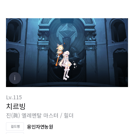
Lv.115
치르빙
진(眞) 엘레멘탈 마스터 / 힐더
용인자연농원