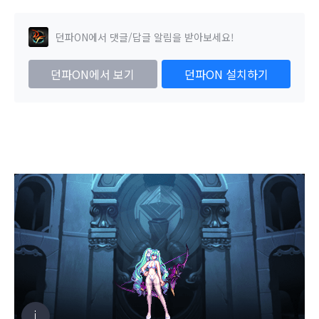
던파ON에서 댓글/답글 알림을 받아보세요!
던파ON에서 보기
던파ON 설치하기