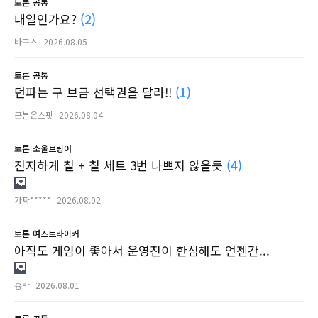
토론
공통
내일인가요?
(2)
바구스
2026.08.05
토론
공통
던파는 구 브금 선택권을 달라!!
(1)
근본은스핏
2026.08.04
토론
소울브링어
진지하게 칠 + 칠 세트 3번 나쁘지 않을듯
(4)
가짜*****
2026.08.02
토론
여스트라이커
아직도 게임이 좋아서 운영진이 한심해도 언젠간...
흉박
2026.08.01