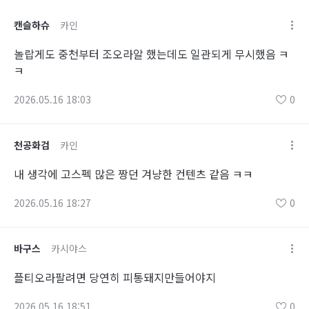
캔슬하슈
카인
놀랍게도 중천부터 조오라알 했는데도 일관되게 무시했음 ㅋ
ㅋ
2026.05.16 18:03
0
천공화검
카인
내 생각에 고스펙 많은 짱던 겨냥한 컨텐츠 같음 ㅋㅋ
2026.05.16 18:27
0
바구스
카시야스
플티오라팔려면 당연히 피통돼지만들어야지
2026.05.16 18:51
0