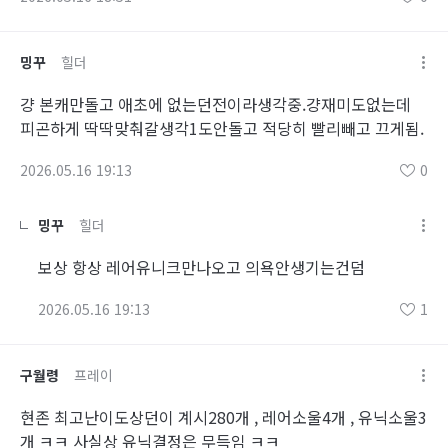
밍꾸
힐더
걍 본캐만돌고 애초에 없는던전이라생각중.걍재미도없는데
피곤하게 딱딱맞춰갈생각1도안돌고 적당히 빨리빼고 끄게됨.
2026.05.16 19:13
0
밍꾸
힐더
보상 항상 레어유니크만나오고 의욕안생기는건덤
2026.05.16 19:13
1
구월령
프레이
현존 최고난이도상던이 계시280개 , 레어소울4개 , 유닉소울3
개 ㅋㅋ 사실상 유닉결정은 무득임 ㅋㅋ