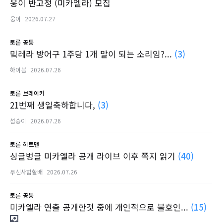
웅이 반고정 (미카엘라) 모집
웅이
2026.07.27
토론
공통
밐레라 방어구 1주당 1개 말이 되는 소리임?...
(3)
하이븜
2026.07.26
토론
브레이커
21번째 생일축하합니다,
(3)
섬슝이
2026.07.26
토론
히트맨
싱글벙글 미카엘라 공개 라이브 이후 쪽지 읽기
(40)
무신사힙할배
2026.07.26
토론
공통
미카엘라 연출 공개한것 중에 개인적으로 불호인...
(15)