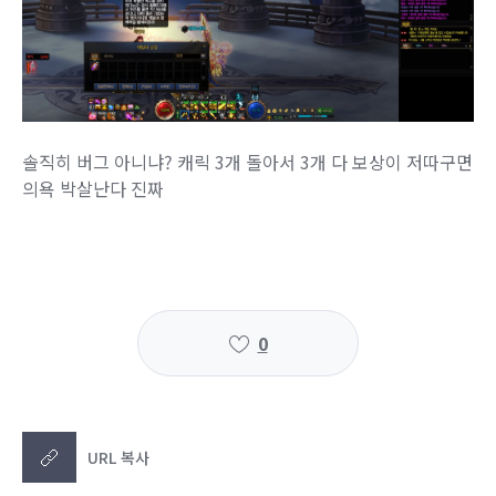
솔직히 버그 아니냐? 캐릭 3개 돌아서 3개 다 보상이 저따구면
의욕 박살난다 진짜
0
URL 복사