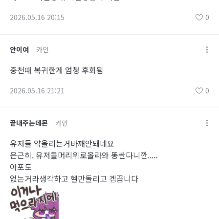
2026.05.16 20:15
0
안이여
카인
중천때 복귀한게 엄청 후회됨
2026.05.16 21:21
0
끝내주는데몬
카인
유저들 약올리는거바깨안돼네요
은근히. 유저들머리위로올라와 똥싼다니깐.....
아포도
없는거라생각하고 헬만돌리고 겜끕니다