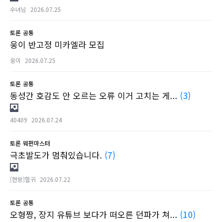
수녀님
2026.07.25
토론
공통
웅이 반고정 미카엘라 모집
웅이
2026.07.25
토론
공통
동성간 호감도 안 오르는 오류 이거 고치는 게...
(3)
40409
2026.07.24
토론
웨펀마스터
극초발도가 멈춰있습니다.
(7)
[현랑]혈귀
2026.07.22
토론
공통
오형짱, 장지 유튜브 보다가 떠오른 던파가 쳐...
(10)