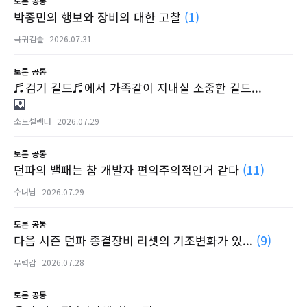
토론
공통
박종민의 행보와 장비의 대한 고찰
(1)
극귀검술
2026.07.31
토론
공통
♬검기 길드♬에서 가족같이 지내실 소중한 길드...
소드셀렉터
2026.07.29
토론
공통
던파의 밸패는 참 개발자 편의주의적인거 같다
(11)
수녀님
2026.07.29
토론
공통
다음 시즌 던파 종결장비 리셋의 기조변화가 있...
(9)
무력감
2026.07.28
토론
공통