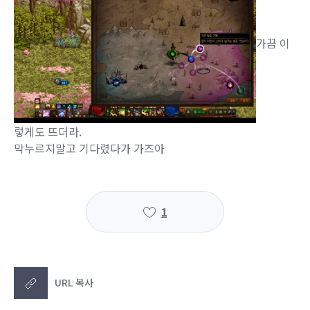
가끔 이
렇게도 뜨더라.
막누르지말고 기다렸다가 가즈아
1
URL 복사