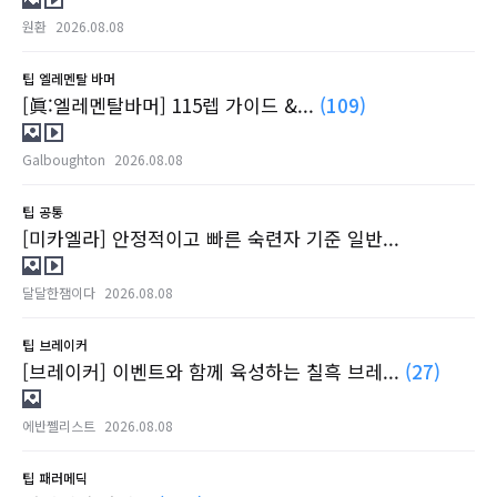
원환
2026.08.08
팁
엘레멘탈 바머
[眞:엘레멘탈바머] 115렙 가이드 &...
(109)
Galboughton
2026.08.08
팁
공통
[미카엘라] 안정적이고 빠른 숙련자 기준 일반...
달달한잼이다
2026.08.08
팁
브레이커
[브레이커] 이벤트와 함께 육성하는 칠흑 브레...
(27)
에반쩰리스트
2026.08.08
팁
패러메딕