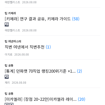
에반쩰리스트
2026.08.08
팁
키메라
[키메라] 연구 결과 공유, 키메라 가이드
(58)
에반쩰리스트
2026.08.08
팁
여넨마스터
직변 여넨에서 직변추천
(1)
이치로
2026.08.08
팁
공통
[통계] 던파캣 70직업 랭킹200위기준 +1...
(2)
체리
2026.08.08
팁
공통
[미카엘라] (장점 20~22만)미카엘라 레이...
(20)