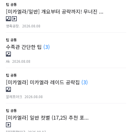
팁
공통
[미카엘라/일반] 개요부터 공략까지! 무너진 ...
영축공장.
2026.08.08
팁
공통
수족관 간단한 팁
(3)
Ak
2026.08.08
팁
공통
[미카엘라] 미카엘라 레이드 공략집
(3)
알레프아크
2026.08.08
팁
공통
[미카엘라] 일반 컷별 (17,25) 추천 포...
달달한잼이다
2026.08.07