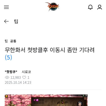
팁
팁
공통
무한화서 첫방클후 이동시 좀만 기다려
(5)
*핫핑쿠*
시로코
12,983
1
2025.10.14 14:23