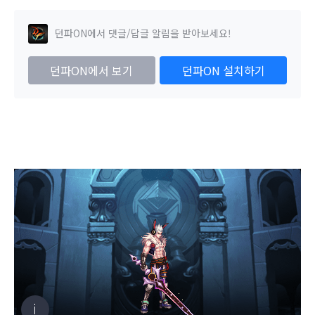
던파ON에서 댓글/답글 알림을 받아보세요!
던파ON에서 보기
던파ON 설치하기