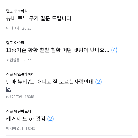
질문
쿠노이치
뉴비 쿠노 무기 질문 드립니다
뭐야그게
20:26
질문
아수라
11증기준 황황 칠칠 칠황 어떤 셋팅이 낫나요...
(4)
고집불통
18:56
질문
남스핏파이어
던파 뉴비?는 아니고 잘 모르는사람인데
(2)
rv920709
18:48
질문
웨펀마스터
레거시 도 or 광검
(2)
망치마렵네
18:43