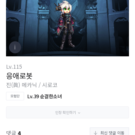
Lv.115
응애로봇
진(眞) 메카닉 / 시로코
Lv.39 순결한소녀
인장 확인하기
댓글
4
최신 댓글 이동