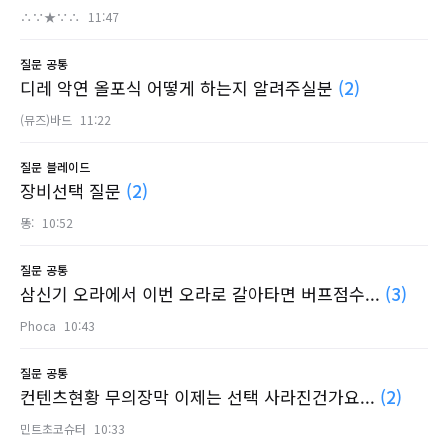
∴∵★∵∴
11:47
질문
공통
디레 악연 올포식 어떻게 하는지 알려주실분
(2)
(뮤즈)바드
11:22
질문
블레이드
장비선택 질문
(2)
똥:
10:52
질문
공통
삼신기 오라에서 이번 오라로 갈아타면 버프점수...
(3)
Phoca
10:43
질문
공통
컨텐츠현황 무의장막 이제는 선택 사라진건가요...
(2)
민트초코슈터
10:33