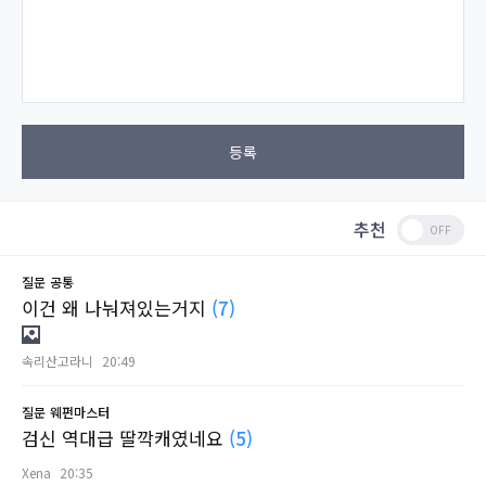
등록
추천
질문
공통
이건 왜 나눠져있는거지
(7)
속리산고라니
20:49
질문
웨펀마스터
검신 역대급 딸깍캐였네요
(5)
Xena
20:35