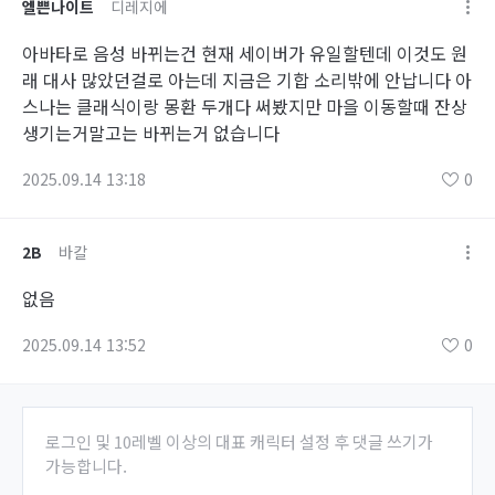
엘쁜나이트
디레지에
아바타로 음성 바뀌는건 현재 세이버가 유일할텐데 이것도 원
래 대사 많았던걸로 아는데 지금은 기합 소리밖에 안납니다 아
스나는 클래식이랑 몽환 두개다 써봤지만 마을 이동할때 잔상
생기는거말고는 바뀌는거 없습니다
2025.09.14 13:18
0
2B
바칼
없음
2025.09.14 13:52
0
로그인 및 10레벨 이상의 대표 캐릭터 설정 후 댓글 쓰기가
가능합니다.