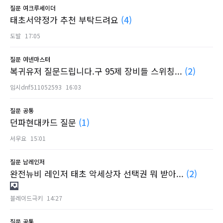
질문
여크루세이더
태초서약정가 추천 부탁드려요
(4)
도발
17:05
질문
여넨마스터
복귀유저 질문드립니다.구 95제 장비들 스위칭...
(2)
임시dnf511052593
16:03
질문
공통
던파현대카드 질문
(1)
서우요
15:01
질문
남레인저
완전뉴비 레인저 태초 악세상자 선택권 뭐 받아...
(2)
블레이드극키
14:27
질문
공통