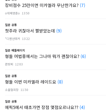
장비점수 25만이면 미카엘라 무난한가요?
(7)
o데페영훈o
13:50
질문
공통
첫주라 귀찮아서 쩔받았는데
(9)
*디멘션워커
13:22
질문
배틀메이지
형들 여법중에서는 그나마 뭐가 괜찮아요?
(6)
퀸탓찌
12:03
질문
공통
형들 이번 미카엘라 레이드요
(8)
소울협회장
11:50
질문
공통
에픽5에서 태초가면 장점 몇점오르나요??
(4)