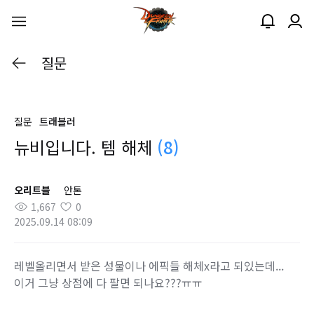
질문
질문
트래블러
뉴비입니다. 템 해체
(8)
오리트블
안톤
1,667
0
2025.09.14 08:09
레벨올리면서 받은 성물이나 에픽들 해체x라고 되있는데...
이거 그냥 상점에 다 팔면 되나요???ㅠㅠ