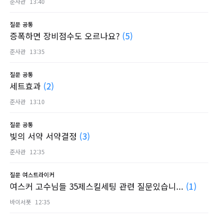
준사관
13:40
질문
공통
증폭하면 장비점수도 오르나요?
(5)
준사관
13:35
질문
공통
세트효과
(2)
준사관
13:10
질문
공통
빛의 서약 서약결정
(3)
준사관
12:35
질문
여스트라이커
여스커 고수님들 35제스킬세팅 관련 질문있습니...
(1)
바이서폿
12:35