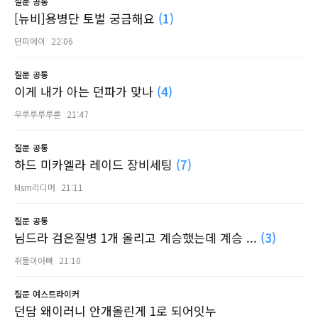
질문
공통
[뉴비]용병단 토벌 궁금해요
(1)
던피에이
22:06
질문
공통
이게 내가 아는 던파가 맞나
(4)
우루루루루룬
21:47
질문
공통
하드 미카엘라 레이드 장비세팅
(7)
Msm리디머
21:11
질문
공통
님드라 검은질병 1개 올리고 계승했는데 계승 ...
(3)
쥐돌이아빠
21:10
질문
여스트라이커
던담 왜이러니 안개올린게 1로 되어잇누