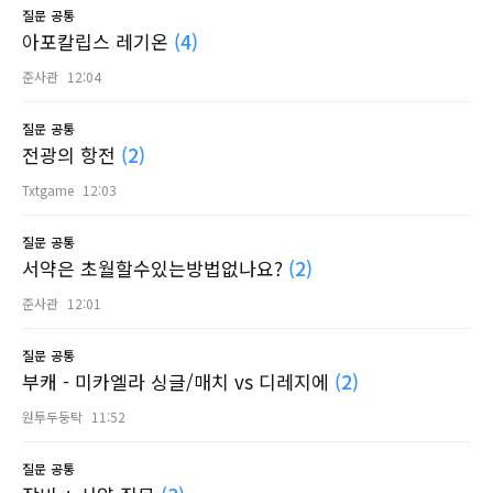
질문
공통
아포칼립스 레기온
(4)
준사관
12:04
질문
공통
전광의 항전
(2)
Txtgame
12:03
질문
공통
서약은 초월할수있는방법없나요?
(2)
준사관
12:01
질문
공통
부캐 - 미카엘라 싱글/매치 vs 디레지에
(2)
원투두둥탁
11:52
질문
공통