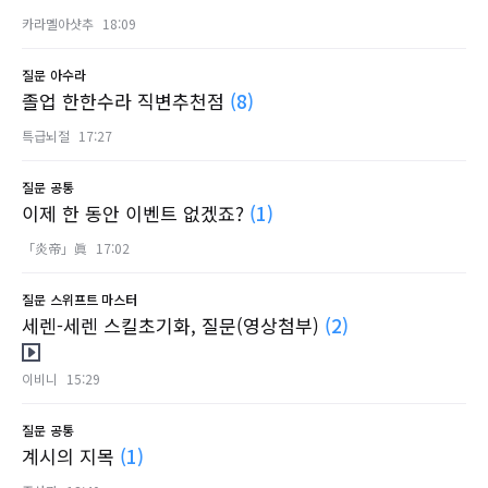
카라멜아샷추
18:09
질문
아수라
졸업 한한수라 직변추천점
(8)
특급뇌절
17:27
질문
공통
이제 한 동안 이벤트 없겠죠?
(1)
「炎帝」眞
17:02
질문
스위프트 마스터
세렌-세렌 스킬초기화, 질문(영상첨부)
(2)
이비니
15:29
질문
공통
계시의 지목
(1)