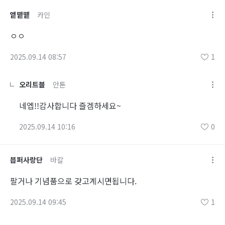
엩똍똍
카인
ㅇㅇ
2025.09.14 08:57
1
오리트블
안톤
네엡!!감사합니다 즐겜하세요~
2025.09.14 10:16
0
븝퍼사랑단
바칼
팔거나 기념품으로 갖고계시면됩니다.
2025.09.14 09:45
1