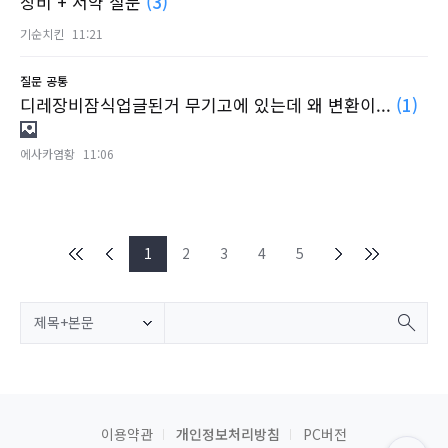
장비 + 서약 질문
(3)
기순치킨
11:21
질문
공통
디레장비잠식업글된거 무기고에 있는데 왜 변환이...
(1)
에사카염황
11:06
1
2
3
4
5
제목+본문
이용약관
개인정보처리방침
PC버전