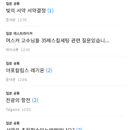
질문
공통
빛의 서약 서약결정
(1)
준사관
12:35
질문
여스트라이커
여스커 고수님들 35제스킬세팅 관련 질문있습니...
바이서폿
12:35
질문
공통
아포칼립스 레기온
(2)
준사관
12:04
질문
공통
전광의 항전
(2)
Txtgame
12:03
질문
공통
서약은 초월할수있는방법없나요?
(2)