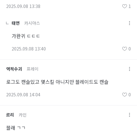
2025.09.08 13:38
1
태연
카시야스
가완귀 ㄷㄷㄷ
2025.09.08 13:40
0
역적수괴
프레이
로그도 캔슬있고 몇스킬 아니지만 블레이드도 캔슬
2025.09.08 14:04
0
르리
카인
블래 ㄱㄱ