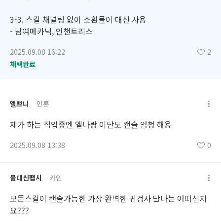
3-3. 스킬 채널링 없이 소환물이 대신 사용
- 남여메카닉, 인챈트리스
2025.09.08 16:22
2
채택완료
엘쁘니
안톤
제가 하는 직업중엔 엘나랑 이단도 캔슬 엄청 해용
2025.09.08 13:38
0
물대신팹시
카인
모든스킬이 캔슬가능한 가장 완벽한 귀검사 닼나는 어떠신지
요???