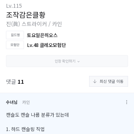
Lv.115
조작감은클황
진(眞) 스트라이커 / 카인
토요일은히오스
Lv.48 클레오모험단
인장 확인하기
댓글
11
최신 댓글 이동
수녀님
카인
캔슬도 캔슬 나름 분류가 있는데
1. 하드 캔슬링 직업