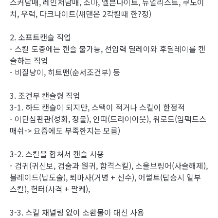
스커남매, 레인저남매, 소마, 엘븐나이트, 듀얼리스트, 쿠노이
치, 우럭, 다크나이트(섀댄은 2각킬때 한?정)
2. 소프트캔슬 직업
- 스킬 도중에는 캔슬 불가능, 선입력 딜레이와 후딜레이를 캔
슬하는 직업
- 비질냥이, 히트맨(순서조건부) 등
3. 조건부 캔슬형 직업
3-1. 하드 캔슬이 되지만, 스택이 적거나 스킬이 한정적
- 이단심판관(성화, 정불), 인파(드라이아웃), 워로드(임팩트스
매쉬-> 요즘에도 부족한지는 모름)
3-2. 스킬을 합쳐서 캔슬 사용
- 검귀(귀신보, 검술과 원귀, 합격스킬), 소울브링어(사슬해제),
블레이드(납도술), 퇴마사(거병 + 신수), 어썰트(탑승시 일부
스킬), 헌터(사격 + 팔케),
3-3. 스킬 채널링 없이 소환물이 대신 사용