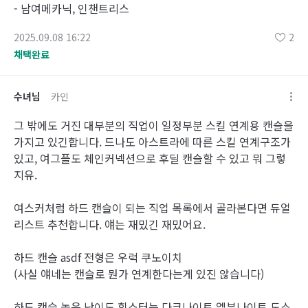
- 남여메카닉, 인챈트리스
2025.09.08 16:22
2
채택완료
수녀님
카인
그 밖에도 거진 대부분의 직업이 일정부분 스킬 연계용 캔슬을
가지고 있긴합니다. 드나도 아스트라에 따른 스킬 연계구조가
있고, 여그플도 체인커넥션으로 후딜 캔슬할 수 있고 뭐 그렇
지유.
여스커처럼 하드 캔슬이 되는 직업 목록에서 골라본다면 듀얼
리스트 추천합니다. 얘는 재밌긴 재밌어요.
하드 캔슬 asdf 전형은 우럭 쿠노이치
(사실 얘네는 캔슬로 뭔가 연계한다는게 있진 않습니다)
하드 캔슬 높은 난이도 힙스터는 다크나이트 엘븐나이트 도소