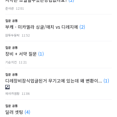
준사관
12:01
질문
공통
부캐 - 미카엘라 싱글/매치 vs 디레지에
(2)
원투두둥탁
11:52
질문
공통
장비 + 서약 질문
(1)
기순치킨
11:21
질문
공통
디레장비잠식업글된거 무기고에 있는데 왜 변환이...
(1)
에사카염황
11:06
질문
공통
딜러 셋팅
(4)