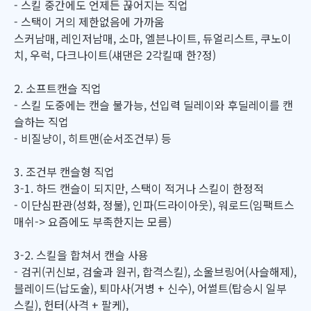
- 스킬 중간에도 언제든 끊어지는 직업
- 스택이 거의 제한없음에 가까움
스커남매, 레인저남매, 소마, 엘븐나이트, 듀얼리스트, 쿠노이
치, 우럭, 다크나이트(섀댄은 2각킬때 한?정)
2. 소프트캔슬 직업
- 스킬 도중에는 캔슬 불가능, 선입력 딜레이와 후딜레이를 캔
슬하는 직업
- 비질냥이, 히트맨(순서조건부) 등
3. 조건부 캔슬형 직업
3-1. 하드 캔슬이 되지만, 스택이 적거나 스킬이 한정적
- 이단심판관(성화, 정불), 인파(드라이아웃), 워로드(임팩트스
매쉬-> 요즘에도 부족한지는 모름)
3-2. 스킬을 합쳐서 캔슬 사용
- 검귀(귀신보, 검술과 원귀, 합격스킬), 소울브링어(사슬해제),
블레이드(납도술), 퇴마사(거병 + 신수), 어썰트(탑승시 일부
스킬), 헌터(사격 + 팔케),