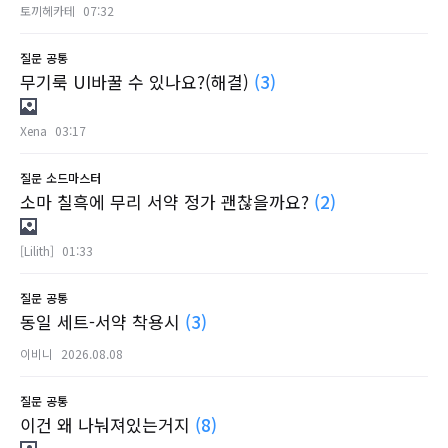
토끼헤카테
07:32
질문
공통
무기룩 UI바꿀 수 있나요?(해결)
(3)
Xena
03:17
질문
소드마스터
소마 칠흑에 무리 서약 정가 괜찮을까요?
(2)
[Lilith]
01:33
질문
공통
동일 세트-서약 착용시
(3)
이비니
2026.08.08
질문
공통
이건 왜 나눠져있는거지
(8)