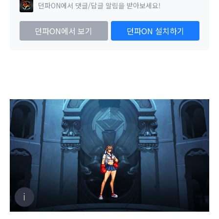
던파ON에서 댓글/답글 알림을 받아보세요!
던파ON에서 보기
던파ON 설치하기