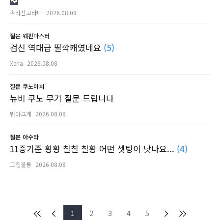
속리산고라니
2026.08.08
질문
웨펀마스터
검신 역대급 딸깍캐였네요
(5)
Xena
2026.08.08
질문
쿠노이치
뉴비 쿠노 무기 질문 드립니다
뭐야그게
2026.08.08
질문
아수라
11증기준 황황 칠칠 칠황 어떤 셋팅이 낫나요...
(4)
고집불통
2026.08.08
1
2
3
4
5