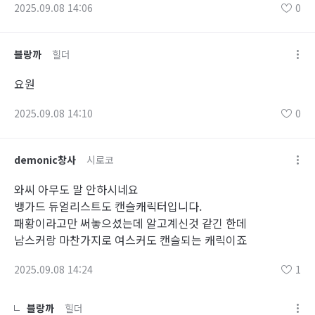
2025.09.08 14:06
0
블랑까
힐더
요원
2025.09.08 14:10
0
demonic창사
시로코
와씨 아무도 말 안하시네요
뱅가드 듀얼리스트도 캔슬캐릭터입니다.
패황이라고만 써놓으셨는데 알고계신것 같긴 한데
남스커랑 마찬가지로 여스커도 캔슬되는 캐릭이죠
2025.09.08 14:24
1
블랑까
힐더