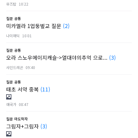
뮤즈탑
10:22
질문
공통
미카엘라 1업둥벞교 질문
(2)
나미매딕
10:01
질문
공통
오라 스노우메이지캐슬->열대야의추억 으로...
(3)
샤인드레곤
09:40
질문
공통
태초 서약 중복
(11)
애국가
08:47
질문
마도학자
그림자+그림자
(3)