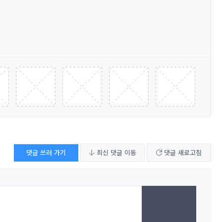
댓글 쓰러 가기
최신 댓글 이동
댓글 새로고침