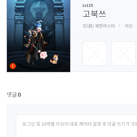
Lv115
고북쓰
진(眞) 웨펀마스터
카인
댓글
0
로그인 및 10레벨 이상의 대표 캐릭터 설정 후 댓글 쓰기가 가