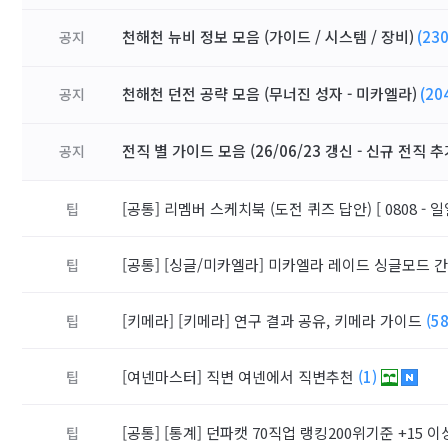
천해천 뉴비 정보 모음 (가이드 / 시스템 / 장비)
(230
공지
천해천 던전 공략 모음 (무너진 성자 - 미카엘라)
(20
공지
전직 별 가이드 모음 (26/06/23 갱신 - 신규 전직 추
공지
[공통]
리멤버 스케치북 (도전 퀴즈 답안) [ 0808 - 일
팁
[공통]
[싱글/미카엘라] 미카엘라 레이드 싱글모드 간단 
팁
[키메라]
[키메라] 연구 결과 공유, 키메라 가이드
(5
팁
[여넨마스터]
직변 여넨에서 직변추천
(1)
팁
[공통]
[통계] 던파캣 70직업 랭킹200위기준 +15 이
팁