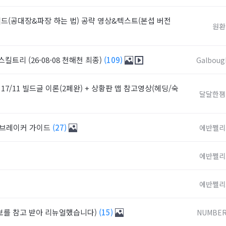
 빌드(공대장&파장 하는 법) 공략 영상&텍스트(본섭 버전
원환
스킬트리 (26-08-08 천해천 최종)
(109)
Galboug
7/11 빌드글 이론(2페완) + 상황판 맵 참고영상(헤딩/숙
달달한잼
 브레이커 가이드
(27)
에반쩰리
에반쩰리
에반쩰리
보를 참고 받아 리뉴얼했습니다)
(15)
NUMBE