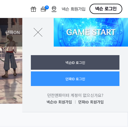
N
O
넥슨 로그인
넥슨 회원가입
F
F
GAME START
로그인
던파ON
넥슨ID 로그인
던파ID 로그인
던전앤파이터 계정이 없으신가요?
넥슨ID 회원가입
던파ID 회원가입