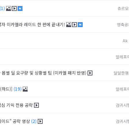
(1)
츄르모
성자 미카엘라 레이드 한 편에 끝내기!
영축공
Ak
알레프
과 몹별 딜 요구량 및 상황별 팁 (미카엘 패치 반영)
달달한잼
(하드)]
(19)
알레프
핵심 기믹 전용 공략
검귀시
레이드" 공략 영상
(2)
검귀시