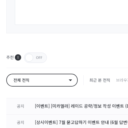
추천
전체 전직
최근 본 전직
브라우
[이벤트] [미카엘라] 레이드 공략/정보 작성 이벤트 (8
공지
[상시이벤트] 7월 묻고답하기 이벤트 안내 (6월 답변
공지