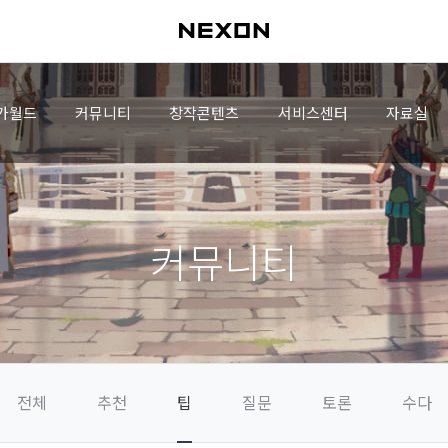
가월드
커뮤니티
창작콘텐츠
서비스센터
자료실
커뮤니티
전체
추천
팁
질문
토론
수다