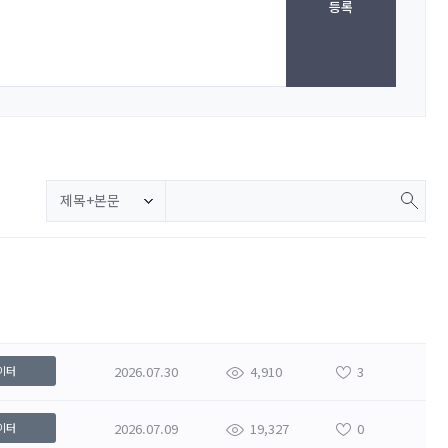
등록
제목+본문
2026.07.30
4,910
3
이터
2026.07.09
19,327
0
이터