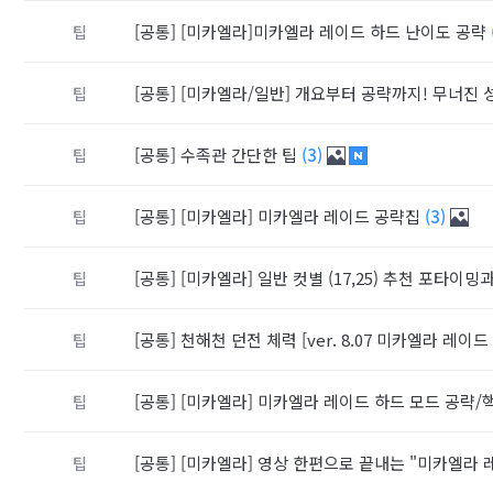
[공통]
[미카엘라]미카엘라 레이드 하드 난이도 공략
팁
[공통]
[미카엘라/일반] 개요부터 공략까지! 무너진 
팁
[공통]
수족관 간단한 팁
(3)
팁
[공통]
[미카엘라] 미카엘라 레이드 공략집
(3)
팁
[공통]
[미카엘라] 일반 컷별 (17,25) 추천 포타이밍
팁
[공통]
천해천 던전 체력 [ver. 8.07 미카엘라 레이드 
팁
[공통]
[미카엘라] 미카엘라 레이드 하드 모드 공략/
팁
[공통]
[미카엘라] 영상 한편으로 끝내는 "미카엘라 
팁