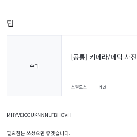
팁
[공통] 키메라/메딕 사
수다
스필도스
카인
MHYVEICOUKNNNLFBHOVH
필요한분 쓰셨으면 좋겠습니다.