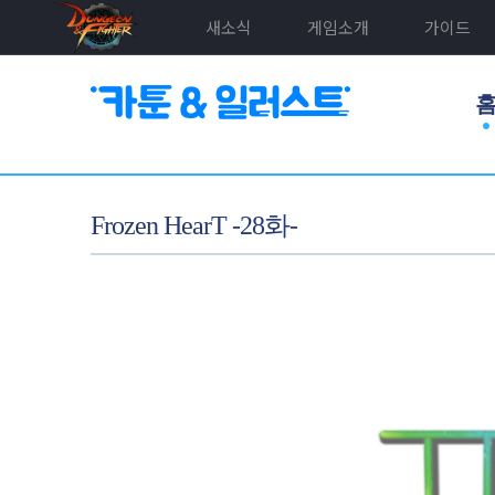
새소식
게임소개
가이드
Frozen HearT -28화-