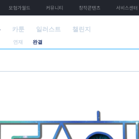
모험가월드
커뮤니티
창작콘텐츠
서비스센터
홈
카툰
일러스트
챌린지
연재
완결