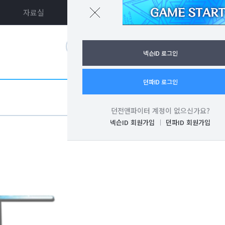
자료실
던파ON
로그인
넥슨ID 로그인
던파ID 로그인
던전앤파이터 계정이 없으신가요?
넥슨ID 회원가입
던파ID 회원가입