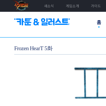
새소식
게임소개
가이드
홈
Frozen HearT 5화