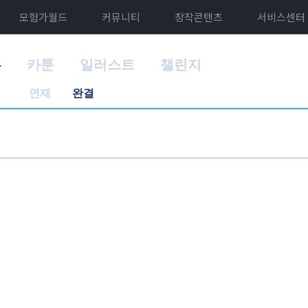
모험가월드
커뮤니티
창작콘텐츠
서비스센터
홈
카툰
일러스트
챌린지
연재
완결