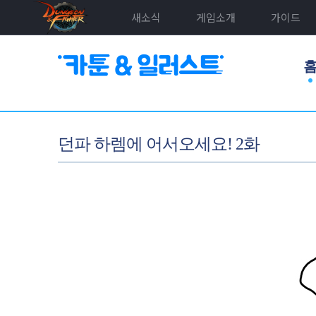
새소식
게임소개
가이드
던파 하렘에 어서오세요! 2화