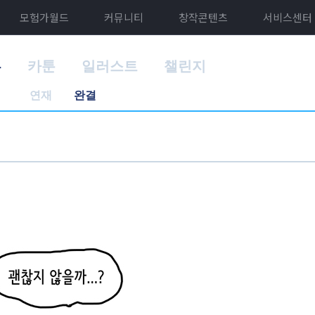
모험가월드
커뮤니티
창작콘텐츠
서비스센터
홈
카툰
일러스트
챌린지
연재
완결