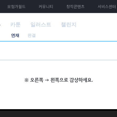
모험가월드
커뮤니티
창작콘텐츠
서비스센터
홈
카툰
일러스트
챌린지
연재
완결
※ 오른쪽 → 왼쪽으로 감상하세요.