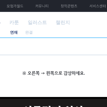
모험가월드
커뮤니티
창작콘텐츠
서비스센터
홈
카툰
일러스트
챌린지
연재
완결
※ 오른쪽 → 왼쪽으로 감상하세요.