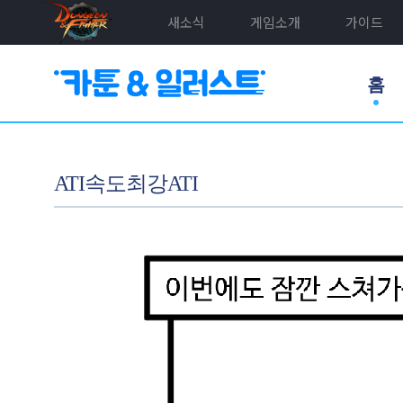
새소식
게임소개
가이드
홈
ATI속도최강ATI