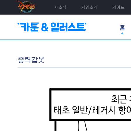
새소식
게임소개
가이드
홈
중력갑옷