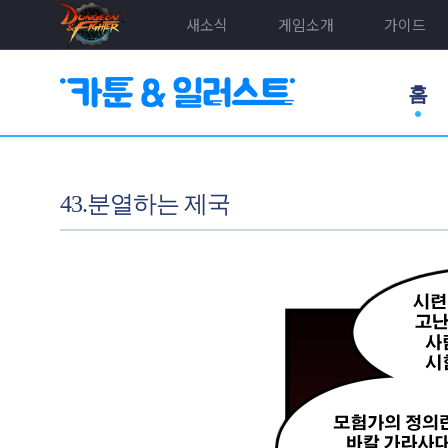
새소식
게임소개
가이드
홈
43.분열하는 제국