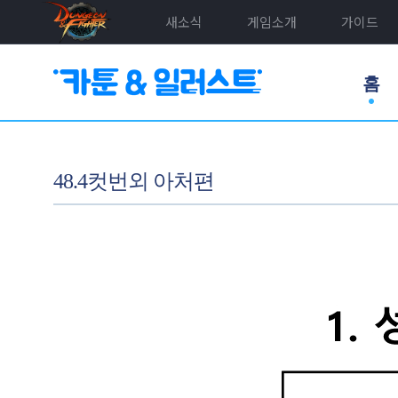
새소식
게임소개
가이드
홈
48.4컷번외 아처편