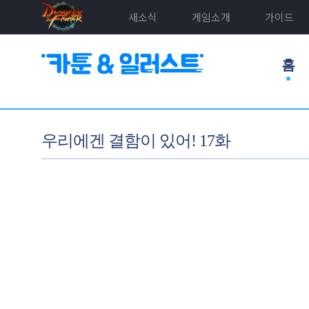
새소식
게임소개
가이드
홈
우리에겐 결함이 있어! 17화