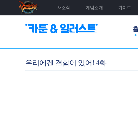
새소식
게임소개
가이드
우리에겐 결함이 있어! 4화