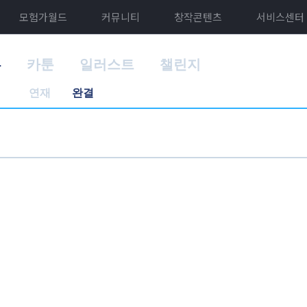
모험가월드
커뮤니티
창작콘텐츠
서비스센터
홈
카툰
일러스트
챌린지
연재
완결