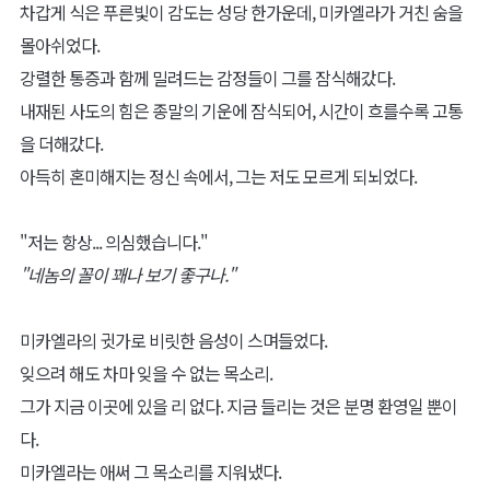
차갑게 식은 푸른빛이 감도는 성당 한가운데, 미카엘라가 거친 숨을
몰아쉬었다.
강렬한 통증과 함께 밀려드는 감정들이 그를 잠식해갔다.
내재된 사도의 힘은 종말의 기운에 잠식되어, 시간이 흐를수록 고통
을 더해갔다.
아득히 혼미해지는 정신 속에서, 그는 저도 모르게 되뇌었다.
"저는 항상... 의심했습니다."
"네놈의 꼴이 꽤나 보기 좋구나."
미카엘라의 귓가로 비릿한 음성이 스며들었다.
잊으려 해도 차마 잊을 수 없는 목소리.
그가 지금 이곳에 있을 리 없다. 지금 들리는 것은 분명 환영일 뿐이
다.
미카엘라는 애써 그 목소리를 지워냈다.