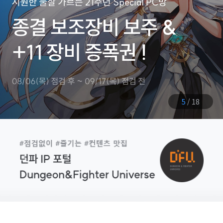
6
/
18