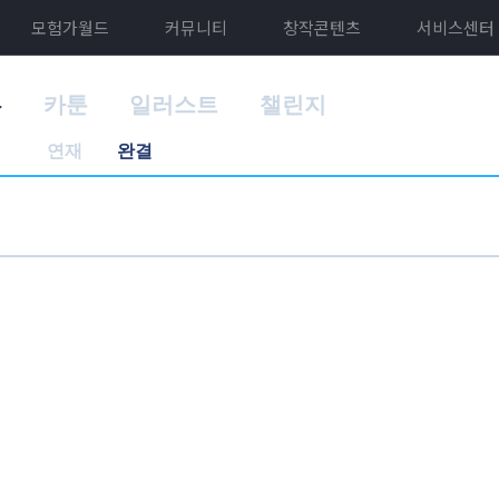
모험가월드
커뮤니티
창작콘텐츠
서비스센터
홈
카툰
일러스트
챌린지
연재
완결