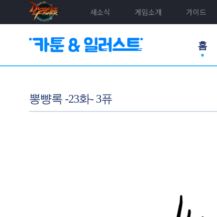
새소식
게임소개
가이드
홈
뽕뺭록 -23화- 3퓨