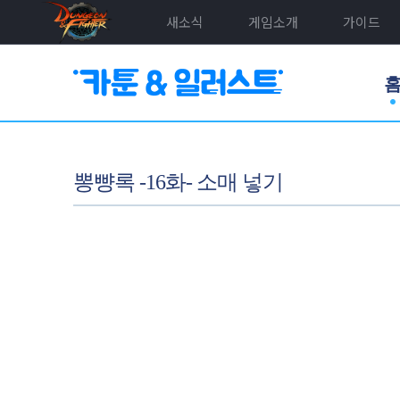
새소식
게임소개
가이드
뽕뺭록 -16화- 소매 넣기