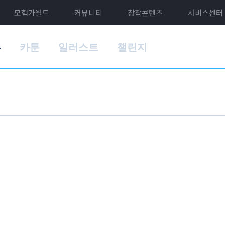
모험가월드
커뮤니티
창작콘텐츠
서비스센터
홈
카툰
일러스트
챌린지