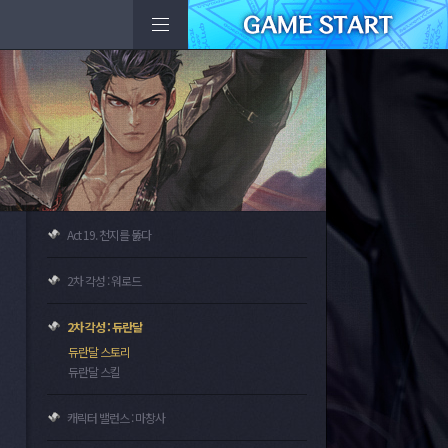
Act 19. 천지를 뚫다
2차 각성 : 워로드
2차 각성 : 듀란달
듀란달 스토리
듀란달 스킬
캐릭터 밸런스 : 마창사