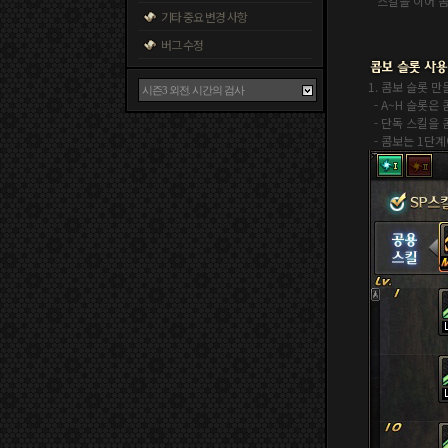
* 스킬을 이어 
기타 중요 변경 사항
버그 수정
1. 콤보 슬롯 만
- A~H 슬롯은
- 단독 스킬을
- 콤보는 1단계