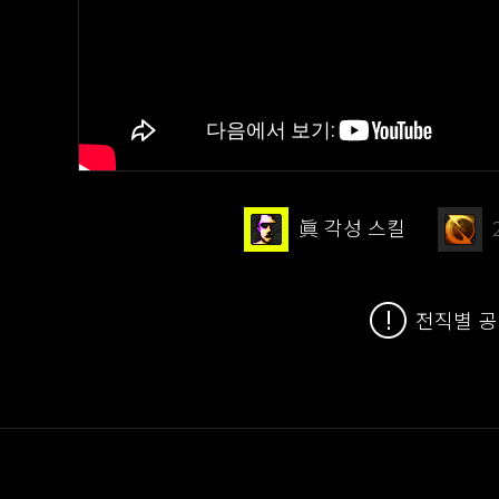
眞 각성 스킬
전직별 공