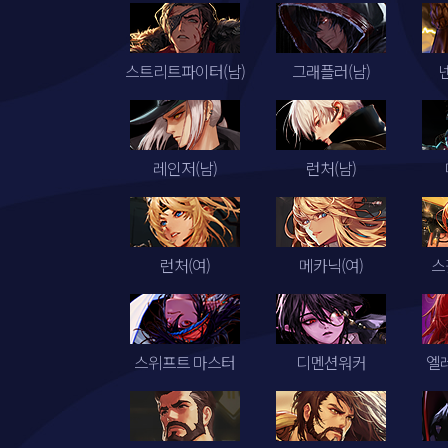
스트리트파이터(남)
그래플러(남)
레인저(남)
런처(남)
런처(여)
메카닉(여)
스
스위프트 마스터
디멘션워커
엘