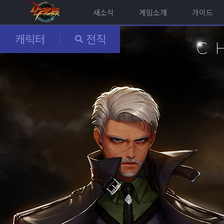
새소식
게임소개
가이드
캐릭터
전직