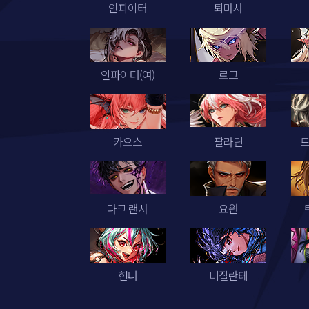
인파이터
퇴마사
인파이터(여)
로그
카오스
팔라딘
다크 랜서
요원
헌터
비질란테