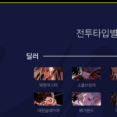
전투타입별
딜러
웨펀마스터
소울브링어
데몬슬레이어
베가본드