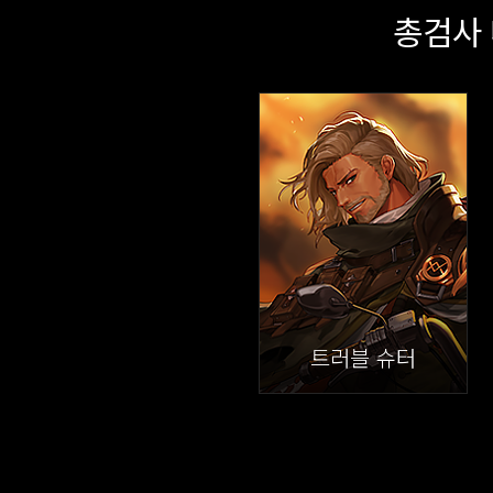
총검사
트러블 슈터