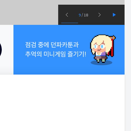
9
/
18