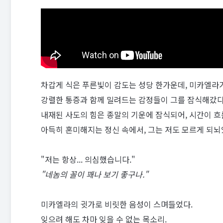
차갑게 식은 푸른빛이 감도는 성당 한가운데, 미카엘라가
강렬한 통증과 함께 밀려드는 감정들이 그를 잠식해갔다
내재된 사도의 힘은 종말의 기운에 잠식되어, 시간이 흐
아득히 혼미해지는 정신 속에서, 그는 저도 모르게 되뇌
"저는 항상... 의심했습니다."
"네놈의 꼴이 꽤나 보기 좋구나."
미카엘라의 귓가로 비릿한 음성이 스며들었다.
잊으려 해도 차마 잊을 수 없는 목소리.