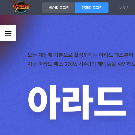
ID 찾기
넥슨ID 로그인
던파ID 로그인