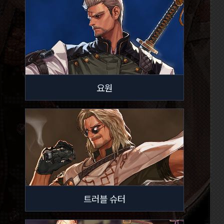
요원
트러블 슈터