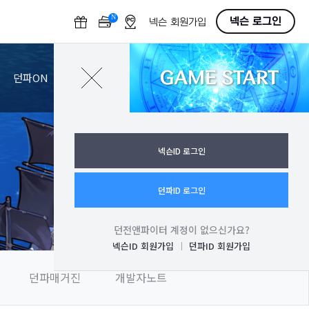
N
O
넥슨 로그인
넥슨 회원가입
F
F
GAME START
로그인
던파ON
넥슨ID 로그인
던파ID 로그인
던전앤파이터 계정이 없으신가요?
넥슨ID 회원가입
던파ID 회원가입
던파매거진
개발자노트