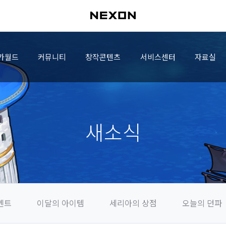
가월드
커뮤니티
창작콘텐츠
서비스센터
자료실
새소식
벤트
이달의 아이템
세리아의 상점
오늘의 던파