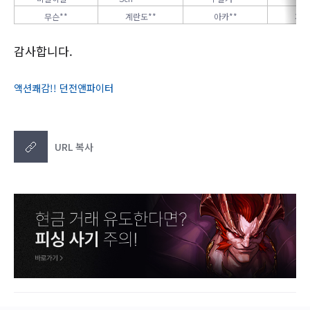
무슨**
계란도**
아카**
게이
감사합니다.
액션쾌감!! 던전앤파이터
URL 복사