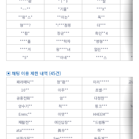
*****환
*ㅣ*ㅏ
***발
**
*~~**
*기물*
***X*
*
**왕*스*
**이는*
독**
*
형***?
*!***점핑
더***
택썽
**좝*
장군***
흑인**4
****홀
****학자
*명형***
변
****거
왕****녀
얼린****
*
*5*
**이네**
****스
*_환
▣ 채팅 이용 제한 내역 (45건)
패러매딕**
정*환**
미리*****
고운말_
10**
이주**
쵸별-**
팬
공중전화**
암**
다정한**
노
양수기**
척***
핑크***
닉짓
Erenc**
이맛**
HHEEM**
당
재활전**
여친답장**
*드럼통**
배
ata*******
眞무**
하**
짱
비질이잘**
Sen*******
두들겨**
모