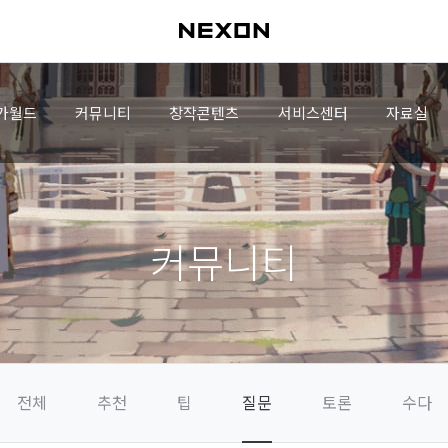
가월드
커뮤니티
창작콘텐츠
서비스센터
자료실
커뮤니티
전체
추천
팁
질문
토론
수다