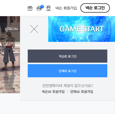
N
O
넥슨 로그인
넥슨 회원가입
F
F
GAME START
로그인
던파ON
넥슨ID 로그인
던파ID 로그인
던전앤파이터 계정이 없으신가요?
넥슨ID 회원가입
던파ID 회원가입