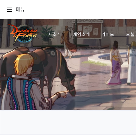
메뉴
새소식
게임소개
가이드
모험