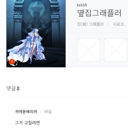
Lv115
옆집그래플러
진(眞) 그래플러
시로코
댓글
8
귀여운에리카
바칼
그거 고칠려면