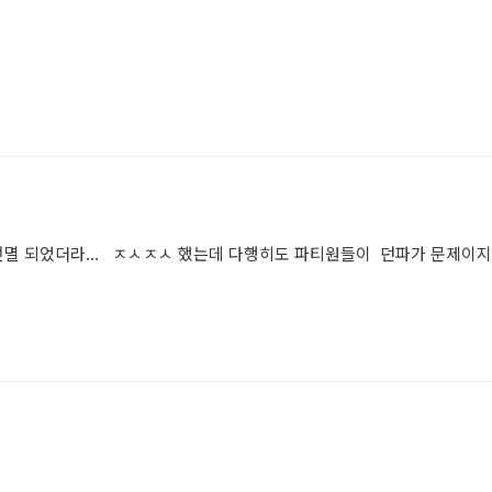
 전멸 되었더라... ㅈㅅㅈㅅ 했는데 다행히도 파티원들이 던파가 문제이