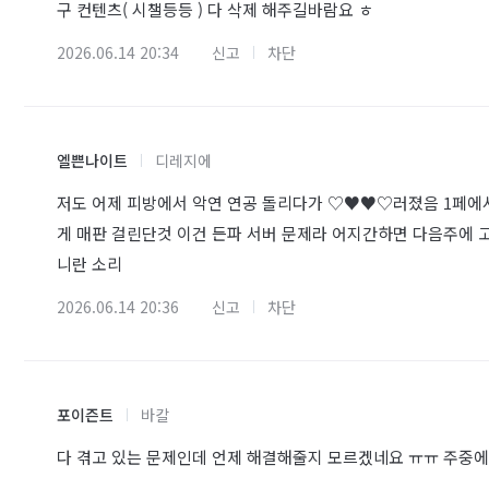
구 컨텐츠( 시챌등등 ) 다 삭제 해주길바람요 ㅎ
2026.06.14 20:34
신고
차단
엘쁜나이트
디레지에
저도 어제 피방에서 악연 연공 돌리다가 ♡♥♥♡러졌음 1페에서
게 매판 걸린단것 이건 든파 서버 문제라 어지간하면 다음주에 
니란 소리
2026.06.14 20:36
신고
차단
포이즌트
바칼
다 겪고 있는 문제인데 언제 해결해줄지 모르겠네요 ㅠㅠ 주중에 