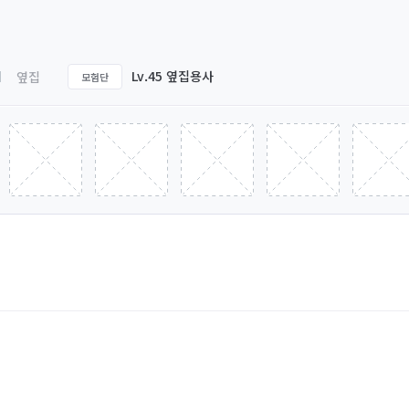
Lv.45 옆집용사
옆집
모험단