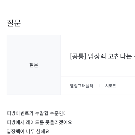
질문
[공통] 입장렉 고친다는
질문
옆집그래플러
시로코
피방이벤트가 누칼협 수준인데
피방에서 레이드를 못돌리겠어요
입장렉이 너무 심해요