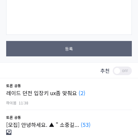
등록
추천
토론
공통
레이드 던전 입장키 ux좀 맞춰요
(2)
하이븜
11:38
토론
공통
[모집] 안녕하세요. ▲ " 소중길...
(53)