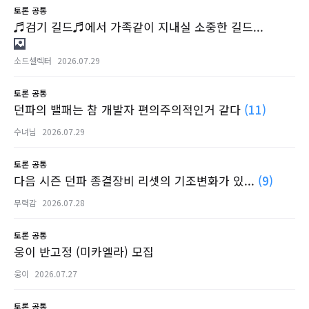
토론
공통
♬검기 길드♬에서 가족같이 지내실 소중한 길드...
소드셀렉터
2026.07.29
토론
공통
던파의 밸패는 참 개발자 편의주의적인거 같다
(11)
수녀님
2026.07.29
토론
공통
다음 시즌 던파 종결장비 리셋의 기조변화가 있...
(9)
무력감
2026.07.28
토론
공통
웅이 반고정 (미카엘라) 모집
웅이
2026.07.27
토론
공통