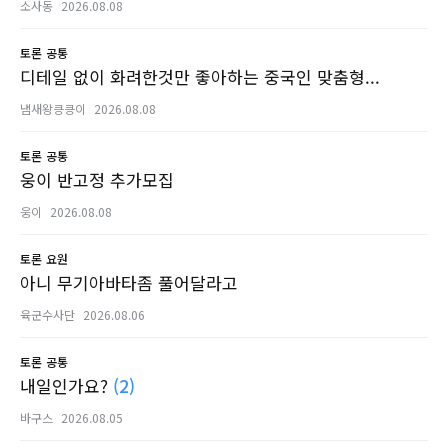
소사동
2026.08.08
토론
공통
디테일 없이 화려한것만 좋아하는 중국인 맞춤형...
냄새왕킁킁이
2026.08.08
토론
공통
웅이 반고정 추가모집
웅이
2026.08.08
토론
요원
아니 무기아바타좀 풀어달라고
육군수사단
2026.08.06
토론
공통
내일인가요?
(2)
바구스
2026.08.05