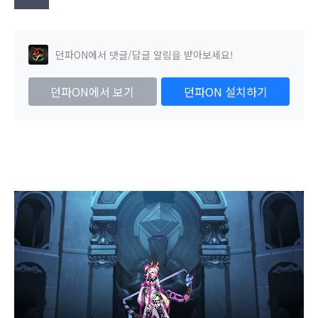
던파ON에서 댓글/답글 알림을 받아보세요!
던파ON에서 보기
던파ON 설치하기