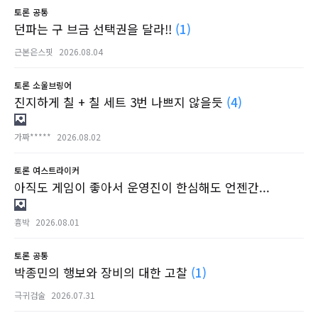
토론
공통
던파는 구 브금 선택권을 달라!!
(1)
근본은스핏
2026.08.04
토론
소울브링어
진지하게 칠 + 칠 세트 3번 나쁘지 않을듯
(4)
가짜*****
2026.08.02
토론
여스트라이커
아직도 게임이 좋아서 운영진이 한심해도 언젠간...
흉박
2026.08.01
토론
공통
박종민의 행보와 장비의 대한 고찰
(1)
극귀검술
2026.07.31