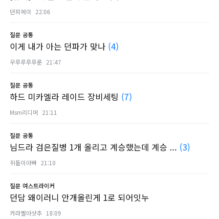
던피에이
22:06
질문
공통
이게 내가 아는 던파가 맞나
(4)
우루루루루룬
21:47
질문
공통
하드 미카엘라 레이드 장비세팅
(7)
Msm리디머
21:11
질문
공통
님드라 검은질병 1개 올리고 계승했는데 계승 ...
(3)
쥐돌이아빠
21:10
질문
여스트라이커
던담 왜이러니 안개올린게 1로 되어잇누
카라멜아샷추
18:09