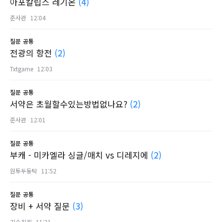
아포칼립스 레기온
(4)
준사관
12:04
질문
공통
전광의 항전
(2)
Txtgame
12:03
질문
공통
서약은 초월할수있는방법없나요?
(2)
준사관
12:01
질문
공통
부캐 - 미카엘라 싱글/매치 vs 디레지에
(2)
원투두둥탁
11:52
질문
공통
장비 + 서약 질문
(3)
기순치킨
11:21