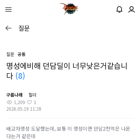
질문
질문
공통
명성에비해 던담딜이 너무낮은거같습니
다
(8)
구름나래
힐더
1,209
1
2026.05.19 11:28
배교자명성 도달했는데, 보통 이 명성이면 던담2천억은 나온
다는거 같은데