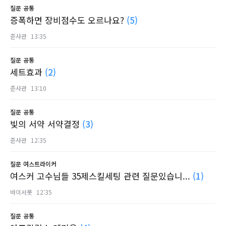
질문
공통
증폭하면 장비점수도 오르나요?
(5)
준사관
13:35
질문
공통
세트효과
(2)
준사관
13:10
질문
공통
빛의 서약 서약결정
(3)
준사관
12:35
질문
여스트라이커
여스커 고수님들 35제스킬세팅 관련 질문있습니...
(1)
바이서폿
12:35
질문
공통