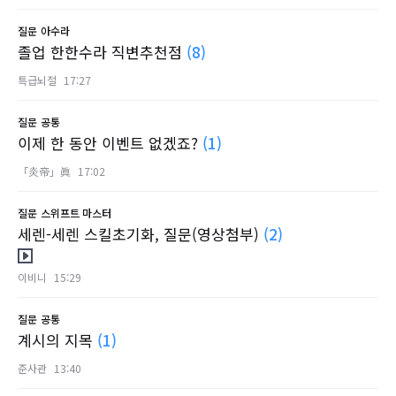
질문
아수라
졸업 한한수라 직변추천점
(8)
특급뇌절
17:27
질문
공통
이제 한 동안 이벤트 없겠죠?
(1)
「炎帝」眞
17:02
질문
스위프트 마스터
세렌-세렌 스킬초기화, 질문(영상첨부)
(2)
이비니
15:29
질문
공통
계시의 지목
(1)
준사관
13:40