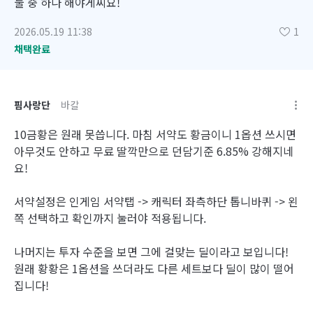
둘 중 하나 해야게찌요!
2026.05.19 11:38
1
채택완료
핌사랑단
바칼
10금황은 원래 못씁니다. 마침 서약도 황금이니 1옵션 쓰시면
아무것도 안하고 무료 딸깍만으로 던담기준 6.85% 강해지네
요!
서약설정은 인게임 서약탭 -> 캐릭터 좌측하단 톱니바퀴 -> 왼
쪽 선택하고 확인까지 눌러야 적용됩니다.
나머지는 투자 수준을 보면 그에 걸맞는 딜이라고 보입니다!
원래 황황은 1옵션을 쓰더라도 다른 세트보다 딜이 많이 떨어
집니다!