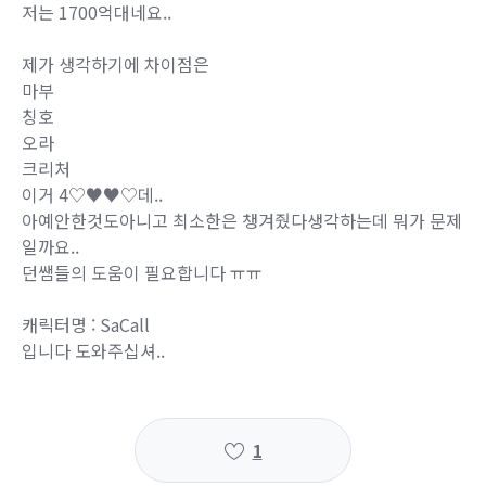
저는 1700억대네요..
제가 생각하기에 차이점은
마부
칭호
오라
크리처
이거 4♡♥♥♡데..
아예안한것도아니고 최소한은 챙겨줬다생각하는데 뭐가 문제
일까요..
던쌤들의 도움이 필요합니다 ㅠㅠ
캐릭터명 : SaCall
입니다 도와주십셔..
1