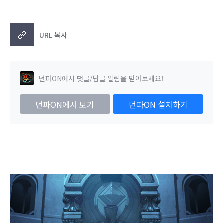
URL 복사
던파ON에서 댓글/답글 알림을 받아보세요!
던파ON에서 보기
던파ON 설치하기