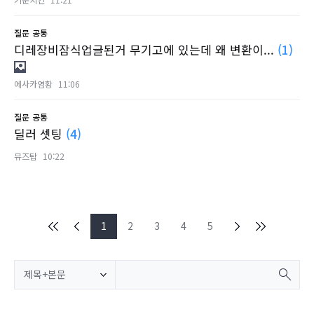
질문
공통
디레장비잠식업글된거 무기고에 있는데 왜 변환이...
(1)
에사카염황
11:06
질문
공통
딜러 셋팅
(4)
뮤즈탑
10:22
1
2
3
4
5
제목+본문