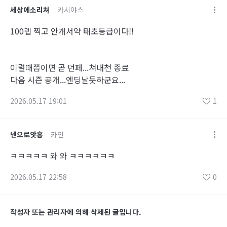
세상에소리쳐
카시야스
100렙 찍고 안개서약 태초등급이다!!
이럴때쯤이면 곧 던페...쳐내천 종료
다음 시즌 공개...엔딩날듯하군요...
2026.05.17 19:01
1
넨으로앗흥
카인
ㅋㅋㅋㅋㅋ 와 와 ㅋㅋㅋㅋㅋㅋ
2026.05.17 22:58
0
작성자 또는 관리자에 의해 삭제된 글입니다.