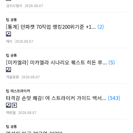
검귀시형이
2026.08.07
팁
공통
[통계] 던파캣 70직업 랭킹200위기준 +1...
(2)
체리
2026.08.07
팁
공통
[미카엘라] 미카엘라 시나리오 퀘스트 히든 루...
(5)
겨울동화
2026.08.07
팁
여스트라이커
타격감 손맛 쾌감! 여 스트라이커 가이드 백서...
(543)
백랑월
2026.08.07
팁
공통