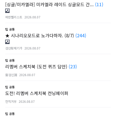
[싱글/미카엘라] 미카엘라 레이드 싱글모드 간...
(11)
에반쩰리스트
2026.08.07
팁
공통
★ 시나리오모드로 노가다하자. (8/7)
(244)
검선황제기가
2026.08.07
팁
공통
리멤버 스케치북 (도전 퀴즈 답안)
(23)
宙검신淵
2026.08.07
팁
공통
도전! 리멤버 스케치북 컨닝페이퍼
전직거부
2026.08.07
팁
공통