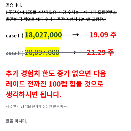
같습니다.
( 주간 944,155로 계산하였음, 해당 수치는 기타 제외 모든컨텐츠
빨간불 딱 찍었을 때의 수치 + 주간 경험치 10만을 포함함.)
18,027,000
→
19.09 주
case I )
20,097,000
→
21.29 주
case II )
추가 경험치 한도 증가 없으면 다음
레이드 전까진 100렙 힘들 것으로
생각하시면 됩니다.
지금 벌써 81찍은 던파에 진심인 분들 빼구..
글을 마치며,