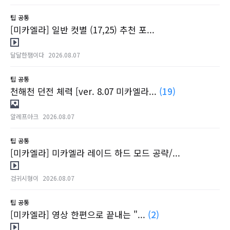
팁
공통
[미카엘라] 일반 컷별 (17,25) 추천 포...
달달한잼이다
2026.08.07
팁
공통
천해천 던전 체력 [ver. 8.07 미카엘라...
(19)
알레프아크
2026.08.07
팁
공통
[미카엘라] 미카엘라 레이드 하드 모드 공략/...
검귀시형이
2026.08.07
팁
공통
[미카엘라] 영상 한편으로 끝내는 "...
(2)