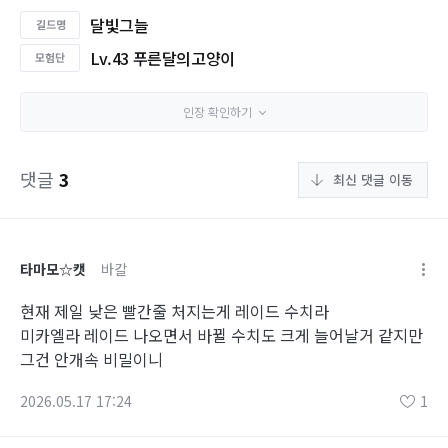
달빛그늘
Lv.43 푸른달의고양이
인장 확인하기
댓글
3
최신 댓글 이동
타마모☆캣
바칼
현재 제일 낮은 빨간줄 처지는게 레이드 수치라
미카엘라 레이드 나오면서 바뀔 수치도 크게 늘어날거 같지만
그건 안개속 비밀이니
2026.05.17 17:24
1