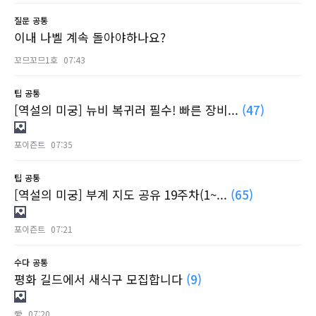
질문
공통
이내 나벨 계속 돌아야하나요?
꼬므꼬므1호
07:43
팁
공통
[역설의 미궁] 뉴비 복귀러 필수! 빠른 장비...
(47)
포이즌트
07:35
팁
공통
[역설의 미궁] 부계 지도 공유 19주차(1~...
(65)
포이즌트
07:21
수다
공통
평화 길드에서 새식구 모집합니다
(9)
愛
07:20