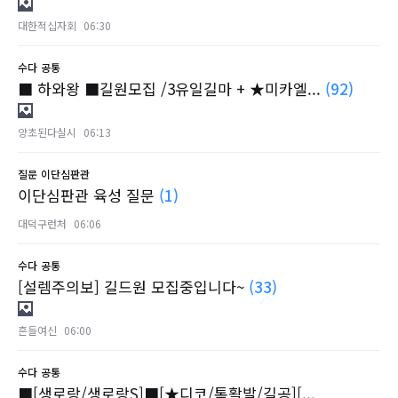
대한적십자회
06:30
수다
공통
■ 하와왕 ■길원모집 /3유일길마 + ★미카엘...
(92)
양초된다실시
06:13
질문
이단심판관
이단심판관 육성 질문
(1)
대덕구런처
06:06
수다
공통
[설렘주의보] 길드원 모집중입니다~
(33)
흔들여신
06:00
수다
공통
■[생로랑/생로랑S]■[★디코/톡활발/길공][...