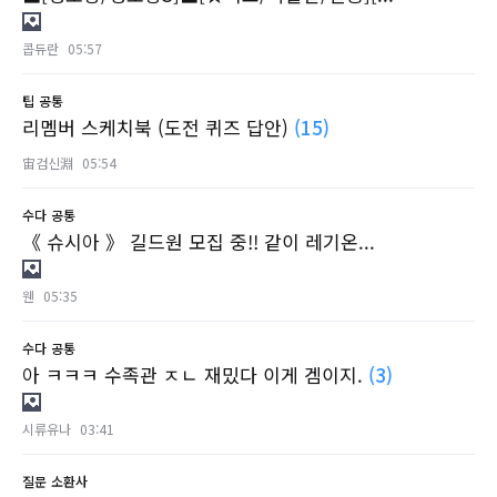
콥듀란
05:57
팁
공통
리멤버 스케치북 (도전 퀴즈 답안)
(15)
宙검신淵
05:54
수다
공통
《 슈시아 》 길드원 모집 중!! 같이 레기온...
웬
05:35
수다
공통
아 ㅋㅋㅋ 수족관 ㅈㄴ 재밌다 이게 겜이지.
(3)
시류유나
03:41
질문
소환사