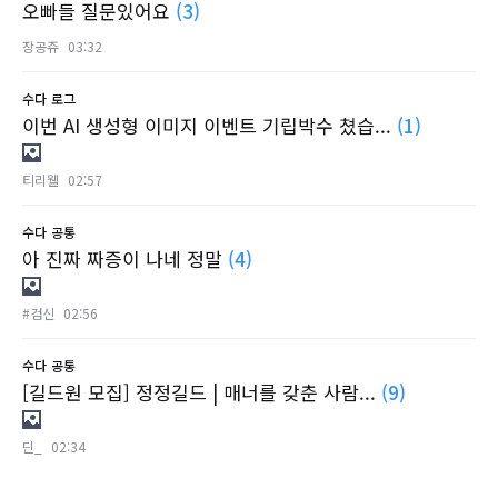
오빠들 질문있어요
(3)
장공쥬
03:32
수다
로그
이번 AI 생성형 이미지 이벤트 기립박수 쳤습...
(1)
티리웰
02:57
수다
공통
아 진짜 짜증이 나네 정말
(4)
#검신
02:56
수다
공통
[길드원 모집] 정정길드 | 매너를 갖춘 사람...
(9)
딘_
02:34