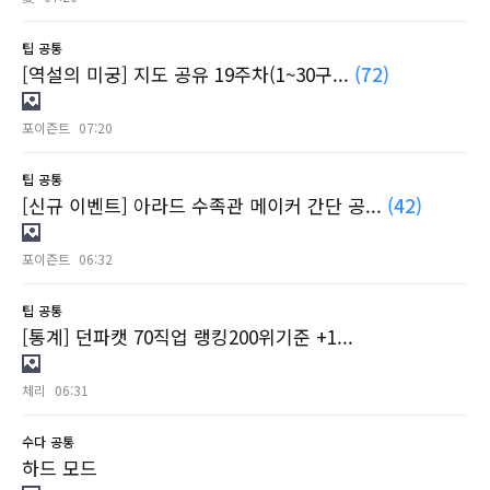
팁
공통
[역설의 미궁] 지도 공유 19주차(1~30구...
(72)
포이즌트
07:20
팁
공통
[신규 이벤트] 아라드 수족관 메이커 간단 공...
(42)
포이즌트
06:32
팁
공통
[통계] 던파캣 70직업 랭킹200위기준 +1...
체리
06:31
수다
공통
하드 모드