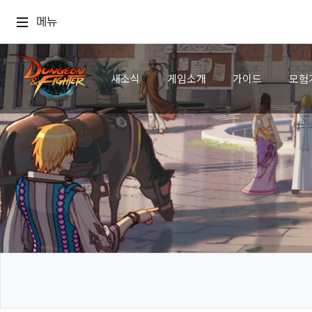
메뉴
새소식
게임소개
가이드
모험