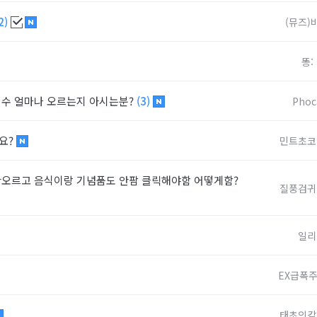
2)
(뮤즈)
똥:
점수 얼마나 오르는지 아시는분?
(3)
Phoc
요?
민트초코
안오르고 음식이랑 기념품도 안팜 클릭해야함 어떻게함?
질풍검귀
일리
EX급폭
태초의칼