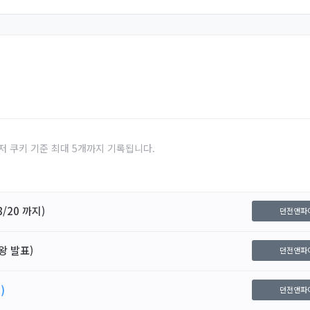
저 쿠키 기준 최대 5개까지 기록됩니다.
/20 까지)
던전앤파
왕 발표)
던전앤파
)
던전앤파