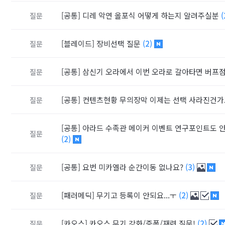
[공통]
디레 악연 올포식 어떻게 하는지 알려주실분
(
질문
[블레이드]
장비선택 질문
(2)
질문
[공통]
삼신기 오라에서 이번 오라로 갈아타면 버프
질문
[공통]
컨텐츠현황 무의장막 이제는 선택 사라진건가
질문
[공통]
아라드 수족관 메이커 이벤트 연구포인트도 
질문
(2)
[공통]
요번 미카엘라 순간이동 없나요?
(3)
질문
[패러메딕]
무기고 등록이 안되요...ㅜ
(2)
질문
[카오스]
카오스 무기 강화/증폭/재련 질문!
(2)
질문