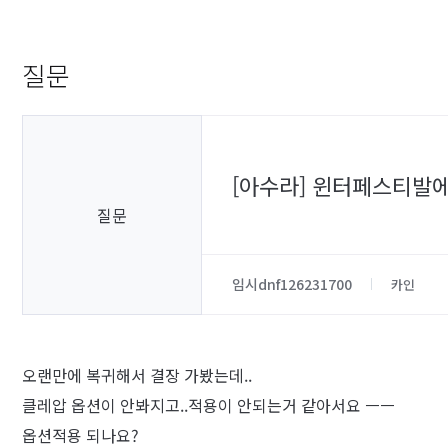
질문
[아수라] 윈터페스티발
질문
임시dnf126231700
카인
오랜만에 복귀해서 결장 가봤는데..
클레압 옵션이 안봐지고..적용이 안되는거 같아서요 ㅡㅡ
옵션적용 되나요?