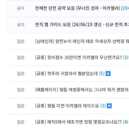
천해천 던전 공략 모음 (무너진 성자 - 미카엘라)
(20
공지
전직 별 가이드 모음 (26/06/23 갱신 - 신규 전직 추
공지
[남레인저]
완전뉴비 레인저 태초 악세상자 선택권 
질문
[공통]
장비점수 25만이면 미카엘라 무난한가요?
(3
질문
[공통]
첫주라 귀찮아서 쩔받았는데
(5)
질문
[배틀메이지]
형들 여법중에서는 그나마 뭐가 괜찮아
질문
[공통]
형들 이번 미카엘라 레이드요
(3)
질문
[공통]
에픽5에서 태초가면 장점 몇점오르나요??
(4
질문