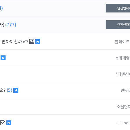
4)
던전앤파
가)
(777)
던전앤파
뭐 받아야할까요?
블레이드
)
o데페영
*디멘션
요?
(5)
퀸탓
소울협
)
∴∵★