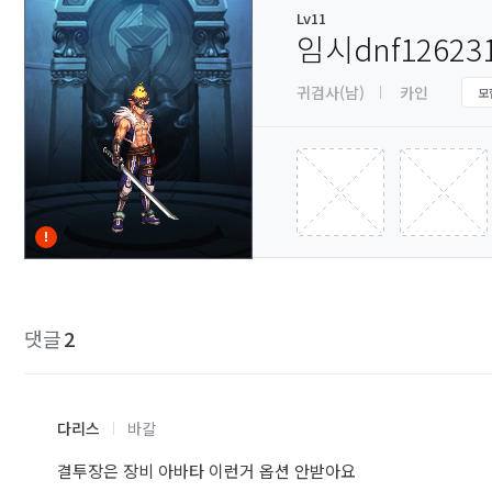
Lv11
임시dnf12623
귀검사(남)
카인
모
댓글
2
다리스
바칼
결투장은 장비 아바타 이런거 옵션 안받아요