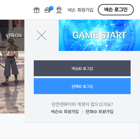
N
O
넥슨 로그인
넥슨 회원가입
F
F
GAME START
로그인
던파ON
넥슨ID 로그인
던파ID 로그인
던전앤파이터 계정이 없으신가요?
넥슨ID 회원가입
던파ID 회원가입