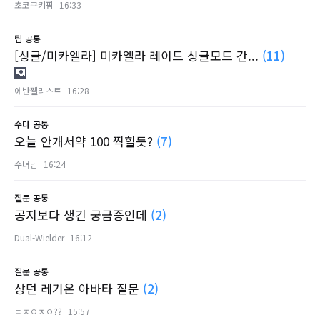
초코쿠키핌
16:33
팁
공통
[싱글/미카엘라] 미카엘라 레이드 싱글모드 간...
(11)
에반쩰리스트
16:28
수다
공통
오늘 안개서약 100 찍힐듯?
(7)
수녀님
16:24
질문
공통
공지보다 생긴 궁금증인데
(2)
Dual-Wielder
16:12
질문
공통
상던 레기온 아바타 질문
(2)
ㄷㅈㅇㅈㅇ??
15:57