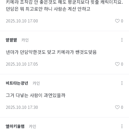
키메라 조작감 안 좋은것도 해도 평균치보다 윗줄 캐릭이지요.
던담은 뭐 최고로만 하니 사람손 계산 안하고
2025.10.10 17:00
0
엩똍똍
카인
넨마가 던담약한것도 맞고 키메라가 쌘것도맞음
2025.10.10 17:05
0
비트타는광년
카인
그거 다넣는 사람이 과연있을까
2025.10.10 17:30
0
엘마키울램
카인