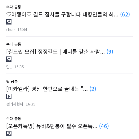
수다
공통
♡아깽이♡ 길드 집사들 구합니다 내향인들의 최...
(62)
churr
16:44
수다
공통
[길드원 모집] 정정길드 | 매너를 갖춘 사람...
(9)
딘_
16:35
팁
공통
[미카엘라] 영상 한편으로 끝내는 "...
(2)
검귀시형이
16:35
수다
공통
[오픈카톡방] 뉴비&던붕이 필수 오픈톡...
(46)