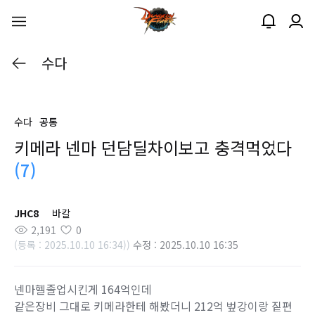
수다
수다
공통
키메라 넨마 던담딜차이보고 충격먹었다
(7)
JHC8
바칼
2,191
0
(등록 : 2025.10.10 16:34))
수정 : 2025.10.10 16:35
넨마헬졸업시킨게 164억인데
같은장비 그대로 키메라한테 해봤더니 212억 벞강이랑 짙편