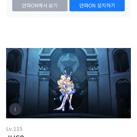
던파ON에서 보기
던파ON 설치하기
Lv.115