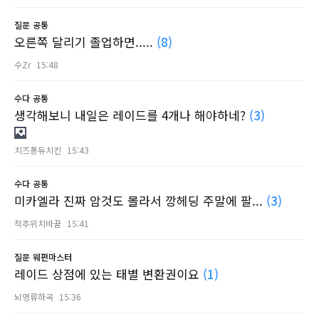
질문
공통
오른쪽 달리기 졸업하면.....
(8)
수Zr
15:48
수다
공통
생각해보니 내일은 레이드를 4개나 해야하네?
(3)
치즈퐁듀치킨
15:43
수다
공통
미카엘라 진짜 암것도 몰라서 깡헤딩 주말에 팔...
(3)
척추위치바꿈
15:41
질문
웨펀마스터
레이드 상점에 있는 태별 변환권이요
(1)
뇌명류하곡
15:36