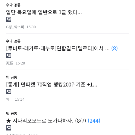
수다
공통
일단 목요일에 일반으로 1클 했다...
G킹_락스퍼
15:30
수다
공통
[루바토-레가토-테누토]연합길드[멜로디]에서 ...
(8)
死綏
15:28
팁
공통
[통계] 던파캣 70직업 랭킹200위기준 +1...
체리
15:14
팁
공통
★ 시나리오모드로 노가다하자. (8/7)
(244)