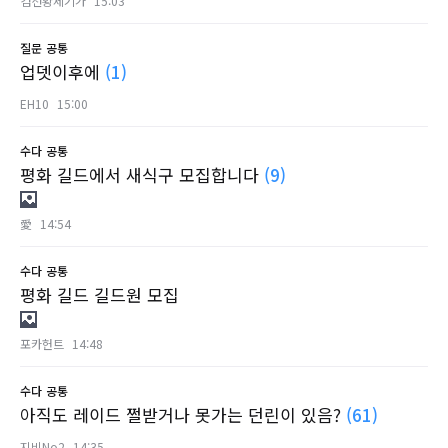
검선황제기가
15:03
질문
공통
업뎃이후에
(1)
EH10
15:00
수다
공통
평화 길드에서 새식구 모집합니다
(9)
愛
14:54
수다
공통
평화 길드 길드원 모집
포카헌트
14:48
수다
공통
아직도 레이드 쩔받거나 못가는 던린이 있음?
(61)
지비No2
14:35