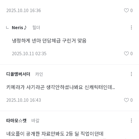
2025.10.10 16:36
0
Neris♪
힐더
냉정하게 넨마 던담체급 구린거 맞음
2025.10.11 02:35
0
디올엠버서더
카인
키메라가 사기라곤 생각안하셨나봐요 신캐릭터인데..
2025.10.10 16:43
0
타마모☆캣
바칼
네오플이 공개한 자료만봐도 2등 딜 직업이던데