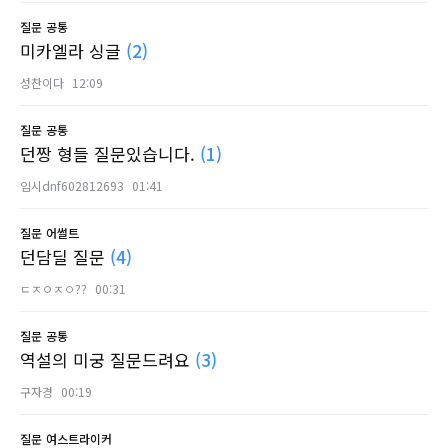
질문
공통
미카엘라 싱글
(2)
성찬이다
12:09
질문
공통
던짱 형들 질문있습니다.
(1)
임시dnf602812693
01:41
질문
어썰트
던담딜 질문
(4)
ㄷㅈㅇㅈㅇ??
00:31
질문
공통
역설의 미궁 질문드려요
(3)
구자경
00:19
질문
여스트라이커