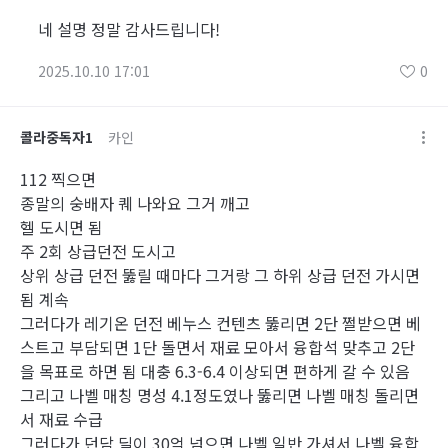
네 설명 정말 감사드립니다!
2025.10.10 17:01
0
콜라중독자1
카인
112 찍으면
종말의 숭배자 퀘 나와요 그거 깨고
헬 도시면 됨
주 2회 상급던전 도시고
상위 상급 던전 뚫릴 때마다 그거랑 그 하위 상급 던전 가시면
됨 계속
그러다가 레기온 던전 베누스 컨텐츠 뚫리면 2단 쩔받으면 베
스트고 부담되면 1단 돌면서 재료 모아서 융합석 맞추고 2단
을 목표로 하면 됨 대충 6.3-6.4 이상되면 편하게 갈 수 있음
그리고 나벨 매칭 명성 4.1정도였나 뚫리면 나벨 매칭 돌리면
서 재료 수급
그러다가 던담 딜이 30억 넘으면 나벨 일반 가셔서 나벨 융합