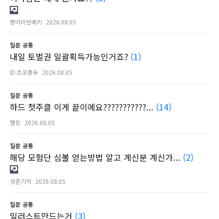
병아리반베키
2026.08.05
질문
공통
내일 토벌권 일괄획득가능인거죠?
(1)
lD:초코퐁듀
2026.08.05
질문
공통
하드 첫주클 이게 끝이에요???????????...
(14)
했징
2026.08.05
질문
공통
해당 모험단 심볼 얻는방법 알고 계신분 계신가...
(2)
생존기억
2026.08.05
질문
공통
일러스트만드는거
(3)