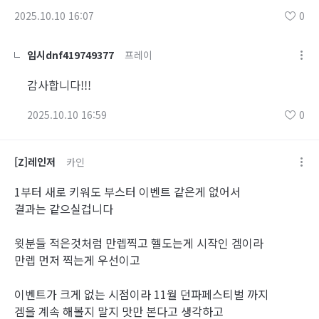
2025.10.10 16:07
0
임시dnf419749377
프레이
감사합니다!!!
2025.10.10 16:59
0
[Z]레인저
카인
1부터 새로 키워도 부스터 이벤트 같은게 없어서
결과는 같으실겁니다
윗분들 적은것처럼 만렙찍고 헬도는게 시작인 겜이라
만렙 먼저 찍는게 우선이고
이벤트가 크게 없는 시점이라 11월 던파페스티벌 까지
겜을 계속 해볼지 말지 맛만 본다고 생각하고