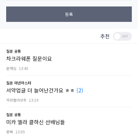
등록
추천
질문
공통
차크라웨폰 질문이요
본캐임
13:45
질문
여넨마스터
서약업글 더 늘어난건가요 ㅎㅎ
(2)
카라멜아샷추
13:19
질문
공통
미카 엘라 클하신 선배님들
롯빠
13:05