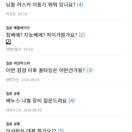
님들 여스커 이동기 뭐뭐 있나요?
(4)
이승민
00:16
질문
배틀메이지
힘베메? 지능베메? 차이가뭔가요?
(1)
[현랑]혈귀
00:14
질문
여넨마스터
이번 점검 이후 꿀타임은 어떤건가용?
(3)
넨탄각인
2026.08.05
질문
공통
베누스 나벨 장비 질문드려요
(4)
아이시스#
2026.08.05
질문
공통
이사람은 대체 뭔가요??
(5)