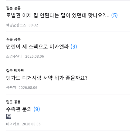
질문
공통
토벌권 이제 킵 안된다는 말이 있던데 맞나요?...
(5)
혁명군샹크스
00:32
질문
공통
던린이 제 스펙으로 미카엘라
(3)
조경주날다
2026.08.06
질문
뱅가드
뱅가드 디거시랑 서약 뭐가 좋을까요?
쓱쑉쌱
2026.08.06
질문
공통
수족관 문의
(9)
네이카르
2026.08.06