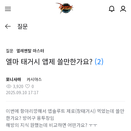
질문
질문
엘레멘탈 마스터
엘마 태거시 앱제 쓸만한가요?
(2)
포니사마
카시야스
3,920
0
2025.09.10 17:17
이번에 항아리깡해서 앱솔루트 제로(창태거시) 먹었는데 쓸만
한가요? 방어구 용투장임
해방의 지식 원했는데 비교하면 어떤가요? ㅜㅜ