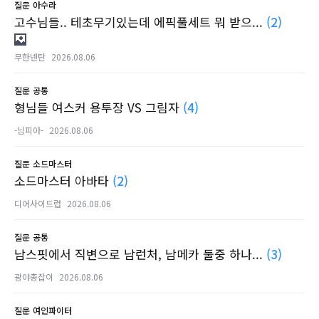
질문
아수라
고수님들.. 테초무기있는데 에픽풀세트 뭐 받으...
(2)
무한넨탄
2026.08.06
질문
공통
형님들 여스커 용투장 VS 그림자
(4)
-님피아-
2026.08.06
질문
소드마스터
소드마스터 아바타
(2)
디어사이드럽
2026.08.06
질문
공통
남스핏에서 직변으로 남런처, 남메카 둘중 하나...
(3)
광야총잡이
2026.08.06
질문
여인파이터