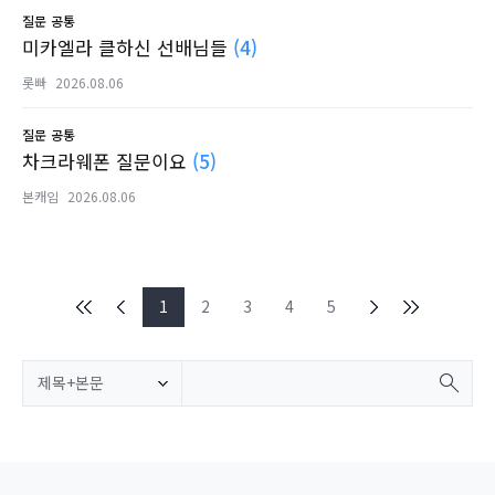
질문
공통
미카엘라 클하신 선배님들
(4)
롯빠
2026.08.06
질문
공통
차크라웨폰 질문이요
(5)
본캐임
2026.08.06
1
2
3
4
5
제목+본문