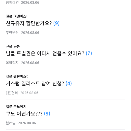
함께라면
2026.08.06
질문
여넨마스터
신규유저 할만한가요?
(9)
무한넨탄
2026.08.06
질문
공통
님들 토벌권은 어디서 얻을수 있어요?
(7)
옵하믿지
2026.08.06
질문
웨펀마스터
커스텀 일러스트 참여 신청?
(4)
[윤]헌터
2026.08.06
질문
쿠노이치
쿠노 어떤가요???
(9)
본캐임
2026.08.06