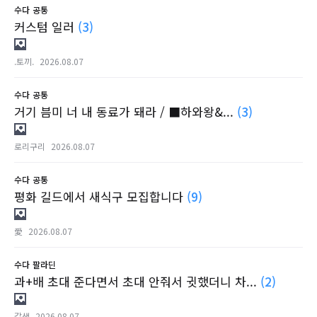
수다
공통
커스텀 일러
(3)
.토끼.
2026.08.07
수다
공통
거기 븜미 너 내 동료가 돼라 / ■하와왕&...
(3)
로리구리
2026.08.07
수다
공통
평화 길드에서 새식구 모집합니다
(9)
愛
2026.08.07
수다
팔라딘
과+배 초대 준다면서 초대 안줘서 귓했더니 차...
(2)
갈색
2026.08.07