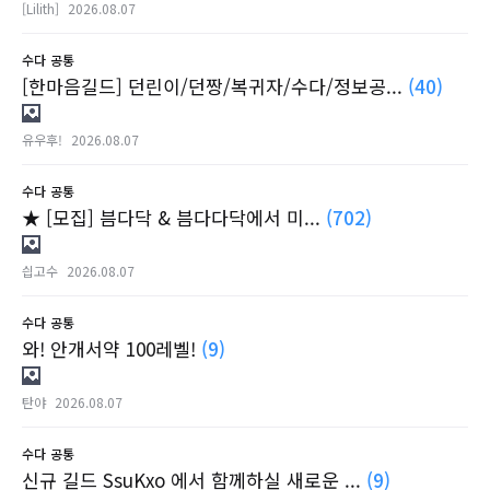
[Lilith]
2026.08.07
수다
공통
[한마음길드] 던린이/던짱/복귀자/수다/정보공...
(40)
유우후!
2026.08.07
수다
공통
★ [모집] 븜다닥 & 븜다다닥에서 미...
(702)
싑고수
2026.08.07
수다
공통
와! 안개서약 100레벨!
(9)
탄야
2026.08.07
수다
공통
신규 길드 SsuKxo 에서 함께하실 새로운 ...
(9)