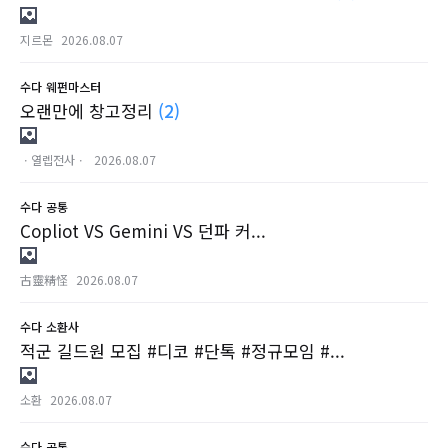
지르몬
2026.08.07
수다
웨펀마스터
오랜만에 창고정리
(2)
ㆍ열렙전사ㆍ
2026.08.07
수다
공통
Copliot VS Gemini VS 던파 커...
古靈精怪
2026.08.07
수다
소환사
적군 길드원 모집 #디코 #단톡 #정규모임 #...
소환
2026.08.07
수다
공통