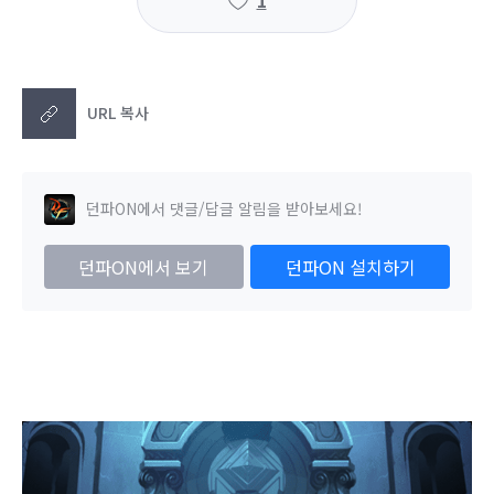
URL 복사
던파ON에서 댓글/답글 알림을 받아보세요!
던파ON에서 보기
던파ON 설치하기