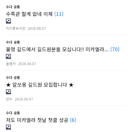
수다
공통
수족관 할게 없네 이제
(11)
치즈퐁듀치킨
2026.08.07
수다
공통
울멍 길드에서 길드원분들 모십니다!! 미카엘라...
(70)
솔랭거
2026.08.07
수다
공통
★ 알쏘옹 길드원 모집합니다 ★
양늑
2026.08.07
수다
공통
저도 미카엘라 첫날 첫클 성공
(6)