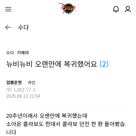
수다
수다
키메라
뉴비뉴비 오랜만에 복귀했어요
(2)
검붉은현
카인
1,202
1
2025.08.13 21:54
20주년이래서 오랜만에 복귀했는데
소아온 콜라보도 한대서 콜라보 던전 한 판 돌아봤습
니다