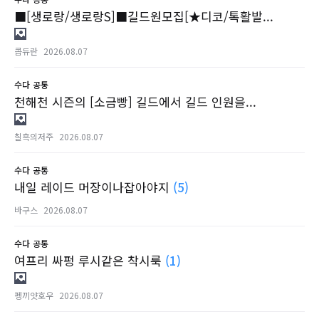
■[생로랑/생로랑S]■길드원모집[★디코/톡활발...
콥듀란
2026.08.07
수다
공통
천해천 시즌의 [소금빵] 길드에서 길드 인원을...
칠흑의저주
2026.08.07
수다
공통
내일 레이드 머장이나잡아야지
(5)
바구스
2026.08.07
수다
공통
여프리 싸펑 루시같은 착시룩
(1)
펭끼얏호우
2026.08.07