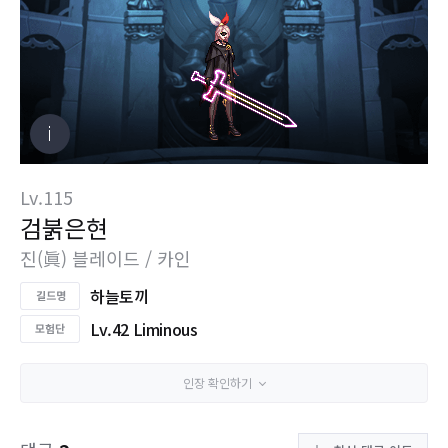
Lv.115
검붉은현
진(眞) 블레이드 / 카인
하늘토끼
Lv.42 Liminous
인장 확인하기