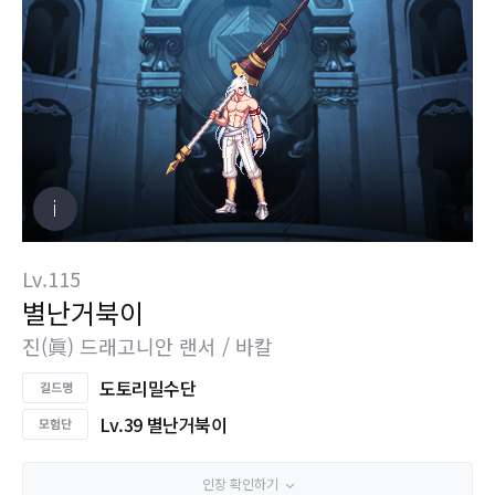
Lv.115
별난거북이
진(眞) 드래고니안 랜서 / 바칼
도토리밀수단
Lv.39 별난거북이
인장 확인하기