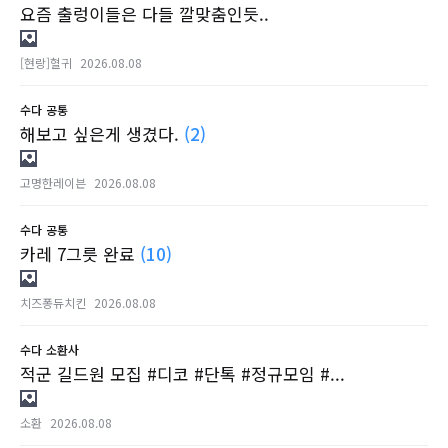
요즘 출렁이들은 다들 깔맞춤인듯..
[현랑]혈귀
2026.08.08
수다
공통
해보고 싶은게 생겼다.
(2)
고명한레이븐
2026.08.08
수다
공통
카레 7그릇 완료
(10)
치즈퐁듀치킨
2026.08.08
수다
소환사
적군 길드원 모집 #디코 #단톡 #정규모임 #...
소환
2026.08.08