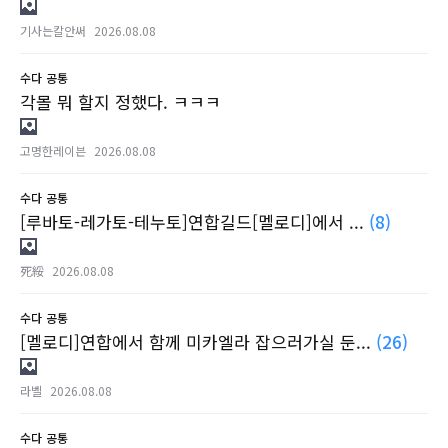
기사는칼안써
2026.08.08
수다
공통
각몰 뭐 할지 정했다. ㅋㅋㅋ
고명한레이븐
2026.08.08
수다
공통
[루바토-레가토-테누토]연합길드[멜로디]에서 ...
(8)
死綏
2026.08.08
수다
공통
[멜로디]연합에서 함께 미카엘라 잡으러가실 둔...
(26)
라벨
2026.08.08
수다
공통