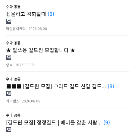
수다
공통
접을라고 강화할때
(6)
멱살잡이캐릭
2026.08.08
수다
공통
★ 알쏘옹 길드원 모집합니다 ★
양늑
2026.08.08
수다
공통
■■■ [길드원 모집] 크리드 길드 신입 길드...
(8)
카이렌스
2026.08.08
수다
공통
[길드원 모집] 정정길드 | 매너를 갖춘 사람...
(9)