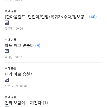
수다
공통
[한마음길드] 던린이/던짱/복귀자/수다/정보공...
(40)
유우후!
00:26
수다
공통
하드 깨고 왔슴다
(9)
수녀님
00:07
수다
공통
내가 바로 승천자
지우
2026.08.08
수다
공통
진짜 보람이 느껴진다
(1)