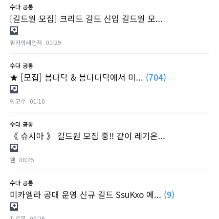
수다
공통
[길드원 모집] 크리드 길드 신입 길드원 모...
쿼카의레인저
01:29
수다
공통
★ [모집] 븜다닥 & 븜다다닥에서 미...
(704)
싑고수
01:10
수다
공통
《 슈시아 》 길드원 모집 중!! 같이 레기온...
웬
00:45
수다
공통
미카엘라 공대 운영 신규 길드 SsuKxo 에...
(9)
지르몬
00:29