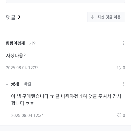
댓글
2
최신 댓글 이동
읭읭이검제
카인
사셨나용?
2025.08.04 12:33
0
光槍
바칼
아 넵 구매했습니다 ㅠ 글 바꿔야겠네여 댓글 주셔서 감사
합니다 ㅎㅎ
2025.08.04 12:34
0