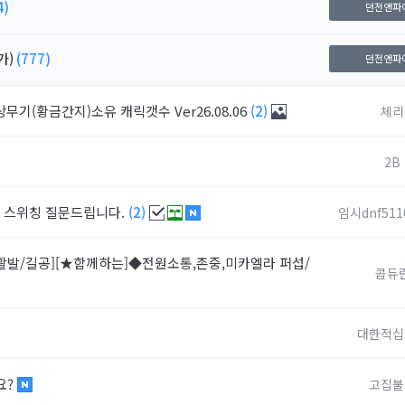
4)
던전앤파
가)
(777)
던전앤파
상무기(황금간지)소유 캐릭갯수 Ver26.08.06
(2)
체리
2B
들 스위칭 질문드립니다.
(2)
임시dnf511
발/길공][★함께하는]◆전원소통,존중,미카엘라 퍼섭/
콥듀
대한적십
요?
고집불