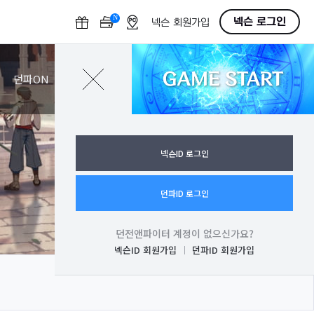
N
O
넥슨 로그인
넥슨 회원가입
F
F
GAME START
로그인
던파ON
넥슨ID 로그인
던파ID 로그인
던전앤파이터 계정이 없으신가요?
넥슨ID 회원가입
던파ID 회원가입