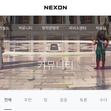
가월드
커뮤니티
창작콘텐츠
서비스센터
자료실
커뮤니티
전체
추천
팁
질문
토론
수다