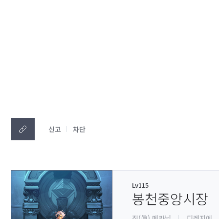
신고
차단
Lv115
봉천중앙시장
진(眞) 메카닉
디레지에