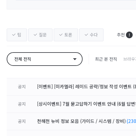
팁
질문
토론
수다
추천
전체 전직
최근 본 전직
브라우
[이벤트] [미카엘라] 레이드 공략/정보 작성 이벤트 (8
공지
[상시이벤트] 7월 묻고답하기 이벤트 안내 (6월 답변
공지
천해천 뉴비 정보 모음 (가이드 / 시스템 / 장비)
(230
공지