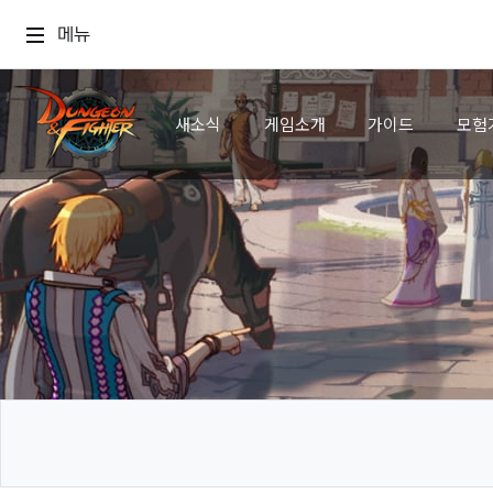
메뉴
새소식
게임소개
가이드
모험