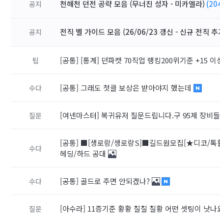
천해천 던전 공략 모음 (무너진 성자 - 미카엘라)
(20
공지
전직 별 가이드 모음 (26/06/23 갱신 - 신규 전직 추
공지
[공통]
[통계] 던파캣 70직업 랭킹200위기준 +15 이
팁
[공통]
그래도 첫클 보상은 받아야지 했는데
수다
[여넨마스터]
복귀유저 질문드립니다.구 95제 장비
질문
[공통]
■[생로랑/생로랑S]■길드원모집[★디코/톡활
수다
헤딩/하드 공대
[공통]
골드로 주면 안되겠나?
수다
[아수라]
11증기준 황황 칠칠 칠황 어떤 셋팅이 낫나
질문